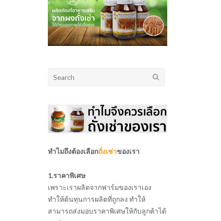
Search
for:
ทำไมถึงต้องเลือก
ถั่งเช่า
ของเรา
1.ราคาพิเศษ
เพราะเราผลิตจากฟาร์มของเราเอง
ทำให้ต้นทุนการผลิตที่ถูกลง ทำให้
สามารถส่งมอบราคาพิเศษให้กับลูกค้าได้