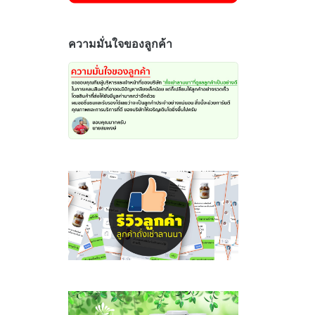
ความมั่นใจของลูกค้า