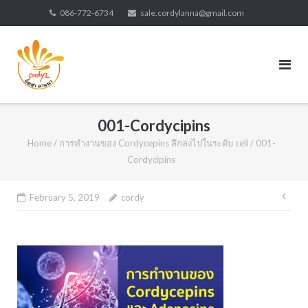
Skip
086-772-6734
sale.cordylanna@gmail.com
to
content
001-Cordycipins
Home
/
การทำงานของ Cordycepins ลึกลงไปในระดับ cell
/
001-
Cordycipins
Pos
February 5, 2019
cordy
nav