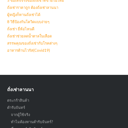
5 ข้อเท็จจริงของถั่งเช่าที่ขายในไทย
ถั่งเช่าราคาถูก ต้องถั่งเช่าลานนา
ผู้หญิงก็ทานถั่งเช่าได้
8 วิธีป้องกันโควิดแบบง่ายๆ
ถั่งเช่า ยี่ห้อไหนดี
ถั่งเช่าช่วยลดน้ำตาลในเลือด
สรรพคุณของถั่งเช่ากับโรคต่างๆ
อาหารต้านไวรัส(Covid19)
ถั่งเช่าลานนา
ตระกร้าสินค้า
ตำรับจันทร์
จากผู้ใช้จริง
ทำไมต้องทานตำรับจันทร์?