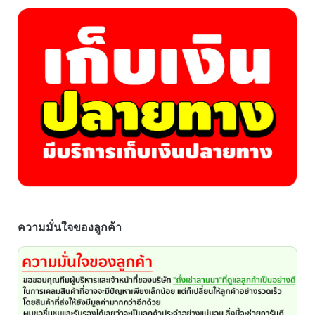
ความมั่นใจของลูกค้า