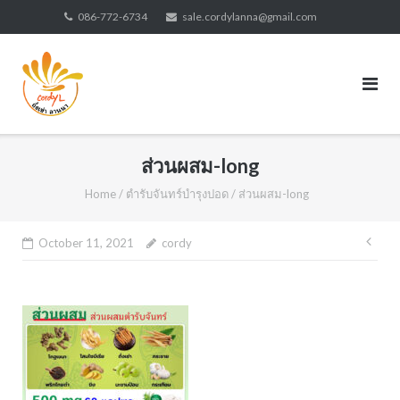
Skip
086-772-6734
sale.cordylanna@gmail.com
to
content
ส่วนผสม-long
Home
/
ตำรับจันทร์บำรุงปอด
/
ส่วนผสม-long
Pos
October 11, 2021
cordy
nav