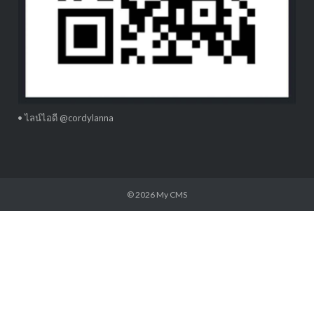
• ไลน์ไอดี @cordylanna
© 2026
My CMS