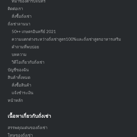
ที่มาของตำรับจันทร์
ติดต่อเรา
สั่งซื้อถั่งเช่า
ถั่งเช่าลานนา
50++ เกษตรอินทรีย์ 2021
ความแตกต่างระหว่างถั่งเช่าสูตร100%และถั่งเช่าสูตรอาหารเสริม
คำถามที่พบบ่อย
บทความ
วิดีโอเกี่ยวกับถั่งเช่า
บัญชีของฉัน
สินค้าทั้งหมด
สั่งซื้อสินค้า
แจ้งชำระเงิน
หน้าหลัก
เนื้อหาเกี่ยวกับถั่งเช่า
สรรพคุณเด่นของถั่งเช่า
โทษของถั่งเช่า