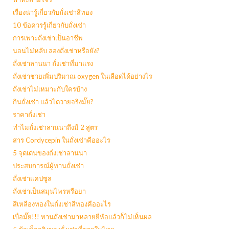
เรื่องน่ารู้เกี่ยวกับถั่งเช่าสีทอง
10 ข้อควรรู้เกี่ยวกับถั่งเช่า
การเพาะถั่งเช่าเป็นอาชีพ
นอนไม่หลับ ลองถั่งเช่าหรือยัง?
ถั่งเช่าลานนา ถั่งเช่าที่มาแรง
ถั่งเช่าช่วยเพิ่มปริมาณ oxygen ในเลือดได้อย่างไร
ถั่งเช่าไม่เหมาะกับใครบ้าง
กินถั่งเช่า แล้วไตวายจริงมั๊ย?
ราคาถั่งเช่า
ทำไมถั่งเช่าลานนาถึงมี 2 สูตร
สาร Cordycepin ในถั่งเช่าคืออะไร
5 จุดเด่นของถั่งเช่าลานนา
ประสบการณ์ผู้ทานถั่งเช่า
ถั่งเช่าแคปซูล
ถั่งเช่าเป็นสมุนไพรหรือยา
สีเหลืองทองในถั่งเช่าสีทองคืออะไร
เบื่อมั๊ย!!! ทานถั่งเช่ามาหลายยี่ห้อแล้วก็ไม่เห็นผล