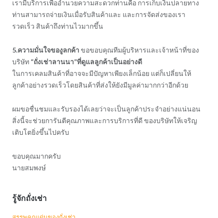
เรามีบริการเพื่ออำนวยความสะดวกท่านคือ การเก็บเงินปลายทาง
ท่านสามารถจ่ายเงินเมื่อรับสินค้าและ และการจัดส่งของเรา
รวดเร็ว สินค้าถึงท่านไวมากขึ้น
5.ความมั่นใจของูลกค้า
ขอขอบคุณทีมผู้บริหารและเจ้าหน้าที่ของ
บริษัท
“ถั่งเช่าลานนา”ที่ดูแลลูกค้าเป็นอย่างดี
ในการเคลมสินค้าที่อาจจะมีปัญหาเพียงเล็กน้อย แต่ก็เปลี่ยนให้
ลูกค้าอย่างรวดเร็วโดยสินค้าที่ส่งให้ยังมีมูลค่ามากกว่าอีกด้วย
ผมขอชื่นชมและรับรองได้เลยว่าจะเป็นลูกค้าประจำอย่างแน่นอน
สิ่งนี้จะช่วยการันตีคุณภาพและการบริการที่ดี ของบริษัทให้เจริญ
เติบโตยิ่งขึ้นไปครับ
ขอบคุณมากครับ
นายสมพงษ์
รู้จักถั่งเช่า
สรรพคุณเด่นของถั่งเช่า