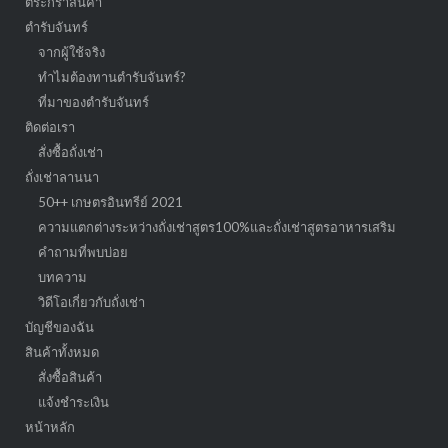
ตระกร้าสินค้า
ตำรับจันทร์
จากผู้ใช้จริง
ทำไมต้องทานตำรับจันทร์?
ที่มาของตำรับจันทร์
ติดต่อเรา
สั่งซื้อถั่งเช่า
ถั่งเช่าลานนา
50++ เกษตรอินทรีย์ 2021
ความแตกต่างระหว่างถั่งเช่าสูตร100%และถั่งเช่าสูตรอาหารเสริม
คำถามที่พบบ่อย
บทความ
วิดีโอเกี่ยวกับถั่งเช่า
บัญชีของฉัน
สินค้าทั้งหมด
สั่งซื้อสินค้า
แจ้งชำระเงิน
หน้าหลัก