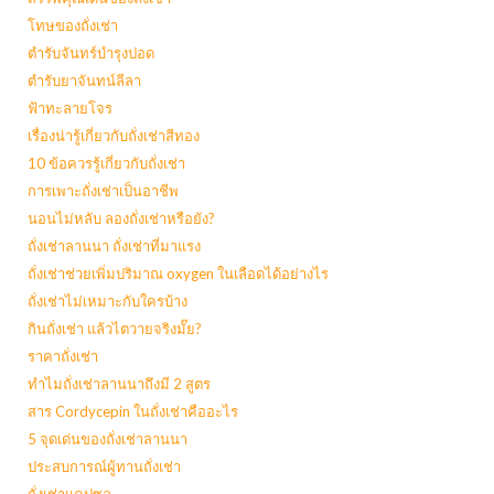
โทษของถั่งเช่า
ตำรับจันทร์บำรุงปอด
ตำรับยาจันทน์ลีลา
ฟ้าทะลายโจร
เรื่องน่ารู้เกี่ยวกับถั่งเช่าสีทอง
10 ข้อควรรู้เกี่ยวกับถั่งเช่า
การเพาะถั่งเช่าเป็นอาชีพ
นอนไม่หลับ ลองถั่งเช่าหรือยัง?
ถั่งเช่าลานนา ถั่งเช่าที่มาแรง
ถั่งเช่าช่วยเพิ่มปริมาณ oxygen ในเลือดได้อย่างไร
ถั่งเช่าไม่เหมาะกับใครบ้าง
กินถั่งเช่า แล้วไตวายจริงมั๊ย?
ราคาถั่งเช่า
ทำไมถั่งเช่าลานนาถึงมี 2 สูตร
สาร Cordycepin ในถั่งเช่าคืออะไร
5 จุดเด่นของถั่งเช่าลานนา
ประสบการณ์ผู้ทานถั่งเช่า
ถั่งเช่าแคปซูล