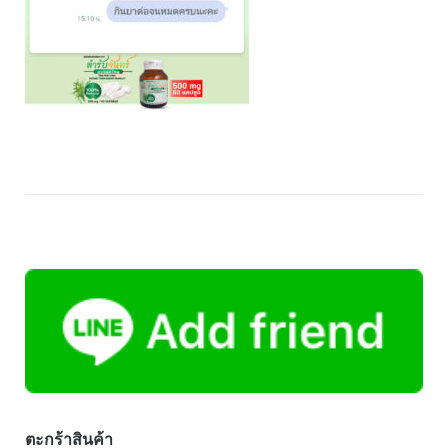
ตะกร้าสินค้า