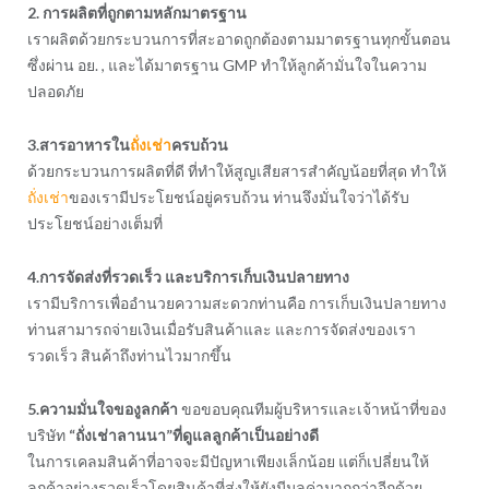
2. การผลิตที่ถูกตามหลักมาตรฐาน
เราผลิตด้วยกระบวนการที่สะอาดถูกต้องตามมาตรฐานทุกขั้นตอน
ซึ่งผ่าน อย. , และได้มาตรฐาน GMP ทำให้ลูกค้ามั่นใจในความ
ปลอดภัย
3.สารอาหารใน
ถั่งเช่า
ครบถ้วน
ด้วยกระบวนการผลิตที่ดี ที่ทำให้สูญเสียสารสำคัญน้อยที่สุด ทำให้
ถั่งเช่า
ของเรามีประโยชน์อยู่ครบถ้วน ท่านจึงมั่นใจว่าได้รับ
ประโยชน์อย่างเต็มที่
4.การจัดส่งที่รวดเร็ว และบริการเก็บเงินปลายทาง
เรามีบริการเพื่ออำนวยความสะดวกท่านคือ การเก็บเงินปลายทาง
ท่านสามารถจ่ายเงินเมื่อรับสินค้าและ และการจัดส่งของเรา
รวดเร็ว สินค้าถึงท่านไวมากขึ้น
5.ความมั่นใจของูลกค้า
ขอขอบคุณทีมผู้บริหารและเจ้าหน้าที่ของ
บริษัท
“ถั่งเช่าลานนา”ที่ดูแลลูกค้าเป็นอย่างดี
ในการเคลมสินค้าที่อาจจะมีปัญหาเพียงเล็กน้อย แต่ก็เปลี่ยนให้
ลูกค้าอย่างรวดเร็วโดยสินค้าที่ส่งให้ยังมีมูลค่ามากกว่าอีกด้วย