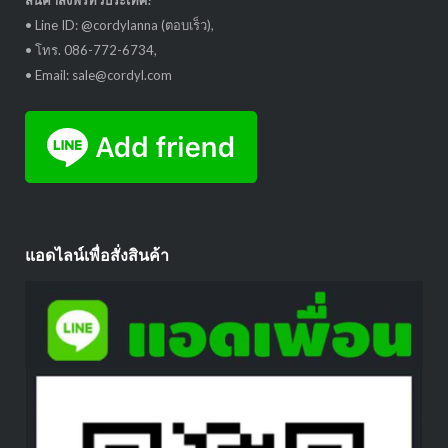
สินค้าส่งฟรีทั่วประเทศ!
• Line ID: @cordylanna (ตอบเร็ว),
• โทร. 086-772-6734,
• Email: sale@cordyl.com
แอดไลน์เพื่อสั่งสินค้า