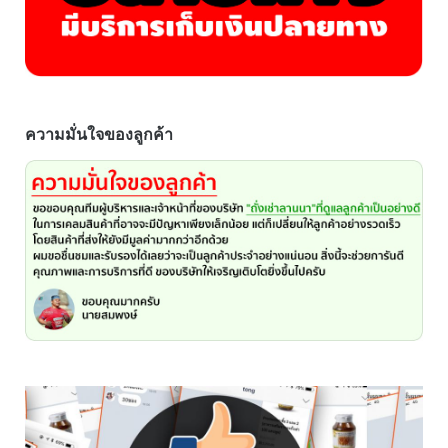
ความมั่นใจของลูกค้า