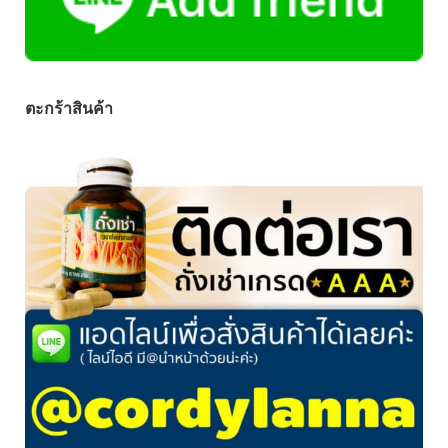
ตะกร้าสินค้า