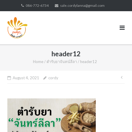
Skip
086-772-6734
sale.cordylanna@gmail.com
to
content
header12
Home
/
ตำรับยาจันทน์ลีลา
/
header12
Pos
August 4, 2021
cordy
nav