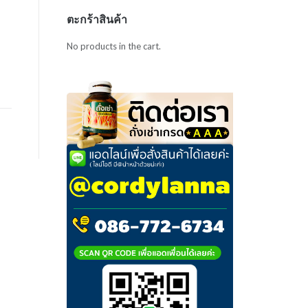
ตะกร้าสินค้า
No products in the cart.