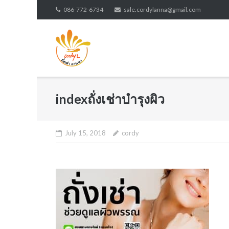
Skip
086-772-6734
sale.cordylanna@gmail.com
to
content
indexถั่งเช่าบำรุงผิว
July 15, 2018
cordy