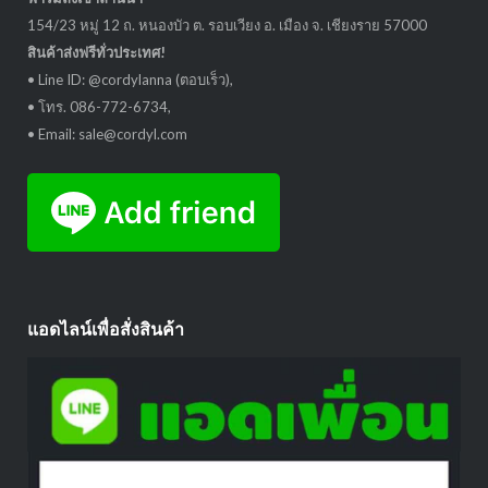
154/23 หมู่ 12 ถ. หนองบัว ต. รอบเวียง อ. เมือง จ. เชียงราย 57000
สินค้าส่งฟรีทั่วประเทศ!
• Line ID: @cordylanna (ตอบเร็ว),
• โทร. 086-772-6734,
• Email: sale@cordyl.com
แอดไลน์เพื่อสั่งสินค้า