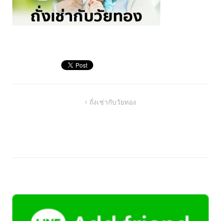
Post
ถั่งเช่ากับวัยทอง
navigation