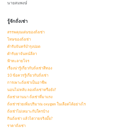
นายสมพงษ์
รู้จักถั่งเช่า
สรรพคุณเด่นของถั่งเช่า
โทษของถั่งเช่า
ตำรับจันทร์บำรุงปอด
ตำรับยาจันทน์ลีลา
ฟ้าทะลายโจร
เรื่องน่ารู้เกี่ยวกับถั่งเช่าสีทอง
10 ข้อควรรู้เกี่ยวกับถั่งเช่า
การเพาะถั่งเช่าเป็นอาชีพ
นอนไม่หลับ ลองถั่งเช่าหรือยัง?
ถั่งเช่าลานนา ถั่งเช่าที่มาแรง
ถั่งเช่าช่วยเพิ่มปริมาณ oxygen ในเลือดได้อย่างไร
ถั่งเช่าไม่เหมาะกับใครบ้าง
กินถั่งเช่า แล้วไตวายจริงมั๊ย?
ราคาถั่งเช่า