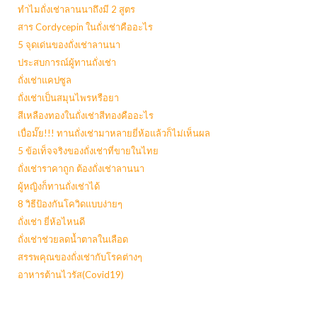
ทำไมถั่งเช่าลานนาถึงมี 2 สูตร
สาร Cordycepin ในถั่งเช่าคืออะไร
5 จุดเด่นของถั่งเช่าลานนา
ประสบการณ์ผู้ทานถั่งเช่า
ถั่งเช่าแคปซูล
ถั่งเช่าเป็นสมุนไพรหรือยา
สีเหลืองทองในถั่งเช่าสีทองคืออะไร
เบื่อมั๊ย!!! ทานถั่งเช่ามาหลายยี่ห้อแล้วก็ไม่เห็นผล
5 ข้อเท็จจริงของถั่งเช่าที่ขายในไทย
ถั่งเช่าราคาถูก ต้องถั่งเช่าลานนา
ผู้หญิงก็ทานถั่งเช่าได้
8 วิธีป้องกันโควิดแบบง่ายๆ
ถั่งเช่า ยี่ห้อไหนดี
ถั่งเช่าช่วยลดน้ำตาลในเลือด
สรรพคุณของถั่งเช่ากับโรคต่างๆ
อาหารต้านไวรัส(Covid19)