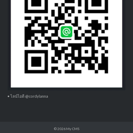
• ไลน์ไอดี @cordylanna
© 2026
My CMS