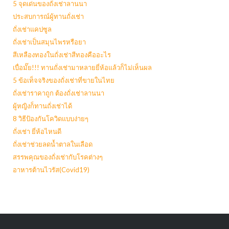
5 จุดเด่นของถั่งเช่าลานนา
ประสบการณ์ผู้ทานถั่งเช่า
ถั่งเช่าแคปซูล
ถั่งเช่าเป็นสมุนไพรหรือยา
สีเหลืองทองในถั่งเช่าสีทองคืออะไร
เบื่อมั๊ย!!! ทานถั่งเช่ามาหลายยี่ห้อแล้วก็ไม่เห็นผล
5 ข้อเท็จจริงของถั่งเช่าที่ขายในไทย
ถั่งเช่าราคาถูก ต้องถั่งเช่าลานนา
ผู้หญิงก็ทานถั่งเช่าได้
8 วิธีป้องกันโควิดแบบง่ายๆ
ถั่งเช่า ยี่ห้อไหนดี
ถั่งเช่าช่วยลดน้ำตาลในเลือด
สรรพคุณของถั่งเช่ากับโรคต่างๆ
อาหารต้านไวรัส(Covid19)