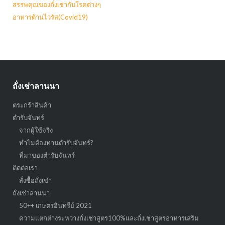
สรรพคุณของถั่งเช่ากับโรคต่างๆ
อาหารต้านไวรัส(Covid19)
ถั่งเช่าลานนา
ตระกร้าสินค้า
ตำรับจันทร์
จากผู้ใช้จริง
ทำไมต้องทานตำรับจันทร์?
ที่มาของตำรับจันทร์
ติดต่อเรา
สั่งซื้อถั่งเช่า
ถั่งเช่าลานนา
50++ เกษตรอินทรีย์ 2021
ความแตกต่างระหว่างถั่งเช่าสูตร100%และถั่งเช่าสูตรอาหารเสริม