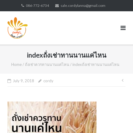
Skip
086-772-6734
sale.cordylanna@gmail.com
to
content
indexถั่งเช่าทานนานแค่ไหน
Home
/
ถั่งเช่าควรทานนานแค่ไหน
/
indexถั่งเช่าทานนานแค่ไหน
Pos
July 9, 2018
cordy
nav