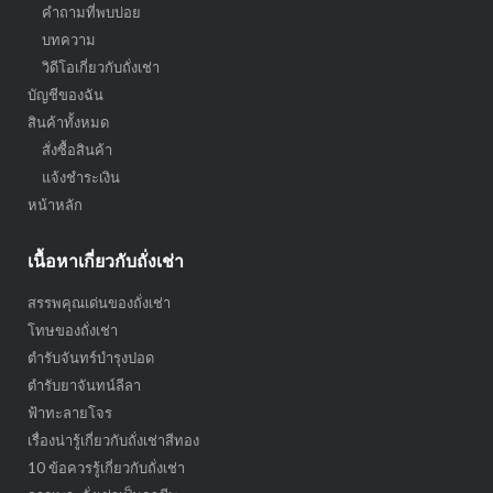
คำถามที่พบบ่อย
บทความ
วิดีโอเกี่ยวกับถั่งเช่า
บัญชีของฉัน
สินค้าทั้งหมด
สั่งซื้อสินค้า
แจ้งชำระเงิน
หน้าหลัก
เนื้อหาเกี่ยวกับถั่งเช่า
สรรพคุณเด่นของถั่งเช่า
โทษของถั่งเช่า
ตำรับจันทร์บำรุงปอด
ตำรับยาจันทน์ลีลา
ฟ้าทะลายโจร
เรื่องน่ารู้เกี่ยวกับถั่งเช่าสีทอง
10 ข้อควรรู้เกี่ยวกับถั่งเช่า