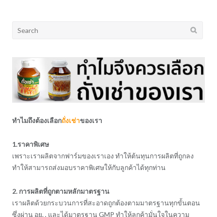
Search
for:
ทำไมถึงต้องเลือก
ถั่งเช่า
ของเรา
1.ราคาพิเศษ
เพราะเราผลิตจากฟาร์มของเราเอง ทำให้ต้นทุนการผลิตที่ถูกลง
ทำให้สามารถส่งมอบราคาพิเศษให้กับลูกค้าได้ทุกท่าน
2. การผลิตที่ถูกตามหลักมาตรฐาน
เราผลิตด้วยกระบวนการที่สะอาดถูกต้องตามมาตรฐานทุกขั้นตอน
ซึ่งผ่าน อย. , และได้มาตรฐาน GMP ทำให้ลูกค้ามั่นใจในความ