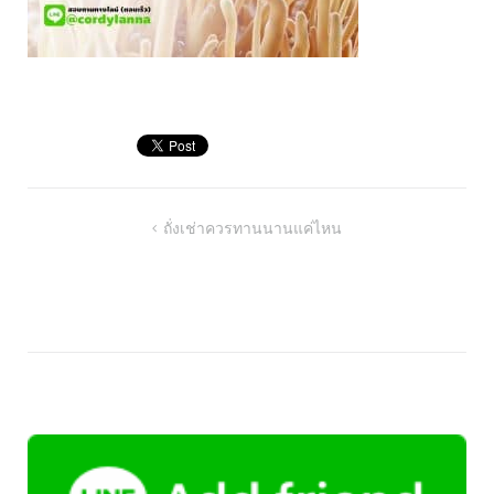
Post
ถั่งเช่าควรทานนานแค่ไหน
navigation