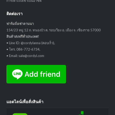
การเพาะถั่งเช่าเป็นอาชีพ
ติดต่อเรา
ฟาร์มถั่งเช่าลานนา
154/23 หมู่ 12 ถ. หนองบัว ต. รอบเวียง อ. เมือง จ. เชียงราย 57000
สินค้าส่งฟรีทั่วประเทศ!
• Line ID: @cordylanna (ตอบเร็ว),
• โทร. 086-772-6734,
• Email: sale@cordyl.com
แอดไลน์เพื่อสั่งสินค้า