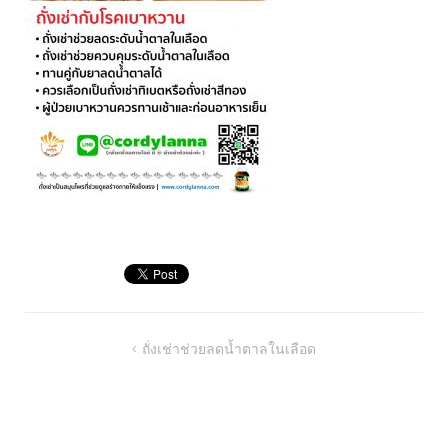
Post
ถั่งเช่าช่วยลดน้ำตาลในเลือด
navigation