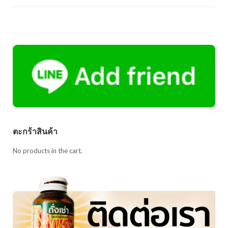
ตะกร้าสินค้า
No products in the cart.