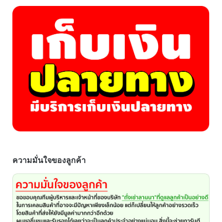
ความมั่นใจของลูกค้า