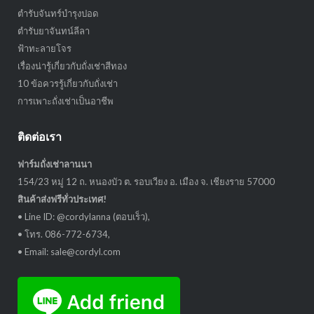
ตำรับจันทร์บำรุงปอด
ตำรับยาจันทน์ลีลา
ฟ้าทะลายโจร
เรื่องน่ารู้เกี่ยวกับถั่งเช่าสีทอง
10 ข้อควรรู้เกี่ยวกับถั่งเช่า
การเพาะถั่งเช่าเป็นอาชีพ
ติดต่อเรา
ฟาร์มถั่งเช่าลานนา
154/23 หมู่ 12 ถ. หนองบัว ต. รอบเวียง อ. เมือง จ. เชียงราย 57000
สินค้าส่งฟรีทั่วประเทศ!
• Line ID: @cordylanna (ตอบเร็ว),
• โทร. 086-772-6734,
• Email: sale@cordyl.com