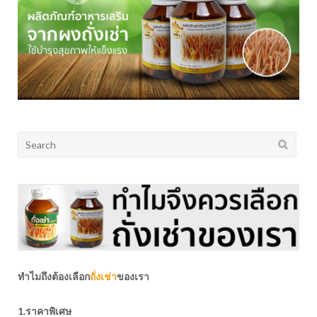
Search
for:
ทำไมถึงต้องเลือก
ถั่งเช่า
ของเรา
1.ราคาพิเศษ