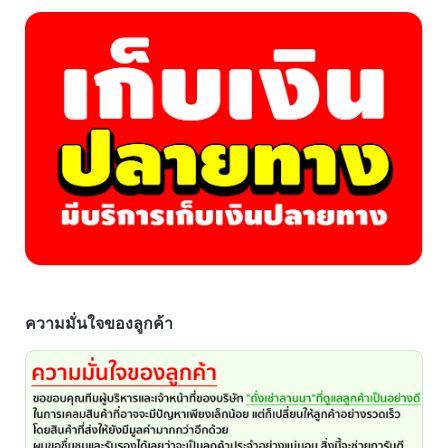
ความมั่นใจของลูกค้า