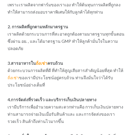
เพราะเราผลิตจากฟาร์มของเราเอง ทำให้ต้นทุนการผลิตที่ถูกลง
ทำให้สามารถส่งมอบราคาพิเศษให้กับลูกค้าได้ทุกท่าน
2. การผลิตที่ถูกตามหลักมาตรฐาน
เราผลิตด้วยกระบวนการที่สะอาดถูกต้องตามมาตรฐานทุกขั้นตอน
ซึ่งผ่าน อย. , และได้มาตรฐาน GMP ทำให้ลูกค้ามั่นใจในความ
ปลอดภัย
3.สารอาหารใน
ถั่งเช่า
ครบถ้วน
ด้วยกระบวนการผลิตที่ดี ที่ทำให้สูญเสียสารสำคัญน้อยที่สุด ทำให้
ถั่งเช่า
ของเรามีประโยชน์อยู่ครบถ้วน ท่านจึงมั่นใจว่าได้รับ
ประโยชน์อย่างเต็มที่
4.การจัดส่งที่รวดเร็ว และบริการเก็บเงินปลายทาง
เรามีบริการเพื่ออำนวยความสะดวกท่านคือ การเก็บเงินปลายทาง
ท่านสามารถจ่ายเงินเมื่อรับสินค้าและ และการจัดส่งของเรา
รวดเร็ว สินค้าถึงท่านไวมากขึ้น