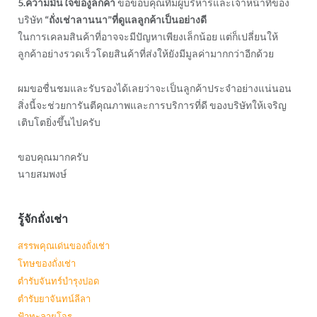
5.ความมั่นใจของูลกค้า
ขอขอบคุณทีมผู้บริหารและเจ้าหน้าที่ของ
บริษัท
“ถั่งเช่าลานนา”ที่ดูแลลูกค้าเป็นอย่างดี
ในการเคลมสินค้าที่อาจจะมีปัญหาเพียงเล็กน้อย แต่ก็เปลี่ยนให้
ลูกค้าอย่างรวดเร็วโดยสินค้าที่ส่งให้ยังมีมูลค่ามากกว่าอีกด้วย
ผมขอชื่นชมและรับรองได้เลยว่าจะเป็นลูกค้าประจำอย่างแน่นอน
สิ่งนี้จะช่วยการันตีคุณภาพและการบริการที่ดี ของบริษัทให้เจริญ
เติบโตยิ่งขึ้นไปครับ
ขอบคุณมากครับ
นายสมพงษ์
รู้จักถั่งเช่า
สรรพคุณเด่นของถั่งเช่า
โทษของถั่งเช่า
ตำรับจันทร์บำรุงปอด
ตำรับยาจันทน์ลีลา
ฟ้าทะลายโจร