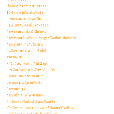
เรื่องน่ารู้เกี่ยวกับถั่งเช่าสีทอง
10 ข้อควรรู้เกี่ยวกับถั่งเช่า
การเพาะถั่งเช่าเป็นอาชีพ
นอนไม่หลับ ลองถั่งเช่าหรือยัง?
ถั่งเช่าลานนา ถั่งเช่าที่มาแรง
ถั่งเช่าช่วยเพิ่มปริมาณ oxygen ในเลือดได้อย่างไร
ถั่งเช่าไม่เหมาะกับใครบ้าง
กินถั่งเช่า แล้วไตวายจริงมั๊ย?
ราคาถั่งเช่า
ทำไมถั่งเช่าลานนาถึงมี 2 สูตร
สาร Cordycepin ในถั่งเช่าคืออะไร
5 จุดเด่นของถั่งเช่าลานนา
ประสบการณ์ผู้ทานถั่งเช่า
ถั่งเช่าแคปซูล
ถั่งเช่าเป็นสมุนไพรหรือยา
สีเหลืองทองในถั่งเช่าสีทองคืออะไร
เบื่อมั๊ย!!! ทานถั่งเช่ามาหลายยี่ห้อแล้วก็ไม่เห็นผล