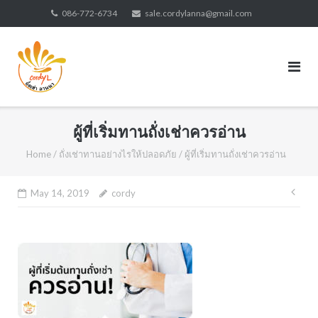
Skip
086-772-6734
sale.cordylanna@gmail.com
to
content
ผู้ที่เริ่มทานถั่งเช่าควรอ่าน
Home
/
ถั่งเช่าทานอย่างไรให้ปลอดภัย
/
ผู้ที่เริ่มทานถั่งเช่าควรอ่าน
Pos
May 14, 2019
cordy
nav