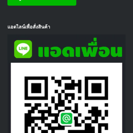
แอดไลน์เพื่อสั่งสินค้า