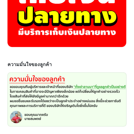
ความมั่นใจของลูกค้า