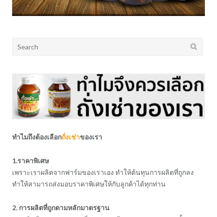
Search
for:
ทำไมถึงต้องเลือก
ถั่งเช่า
ของเรา
1.ราคาพิเศษ
เพราะเราผลิตจากฟาร์มของเราเอง ทำให้ต้นทุนการผลิตที่ถูกลง
ทำให้สามารถส่งมอบราคาพิเศษให้กับลูกค้าได้ทุกท่าน
2. การผลิตที่ถูกตามหลักมาตรฐาน