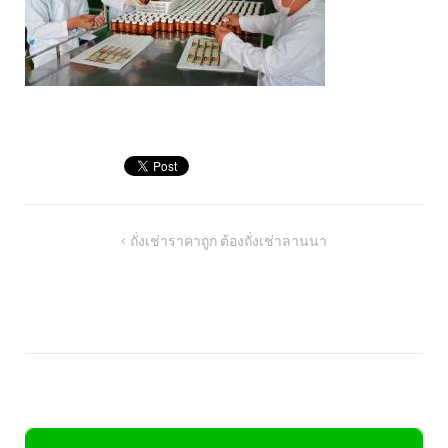
Post
ถั่งเช่าราคาถูก ต้องถั่งเช่าลานนา
navigation