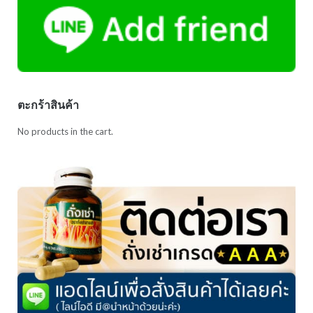
ตะกร้าสินค้า
No products in the cart.