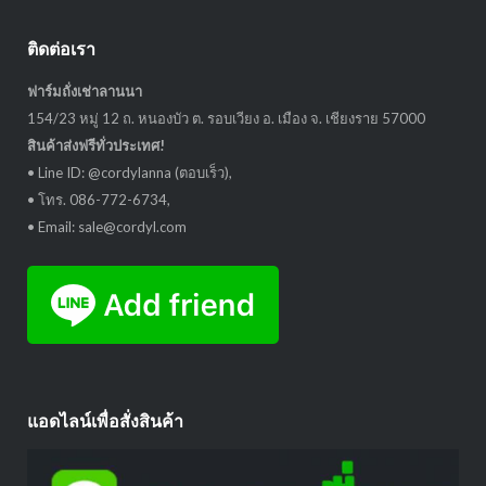
ติดต่อเรา
ฟาร์มถั่งเช่าลานนา
154/23 หมู่ 12 ถ. หนองบัว ต. รอบเวียง อ. เมือง จ. เชียงราย 57000
สินค้าส่งฟรีทั่วประเทศ!
• Line ID: @cordylanna (ตอบเร็ว),
• โทร. 086-772-6734,
• Email: sale@cordyl.com
แอดไลน์เพื่อสั่งสินค้า