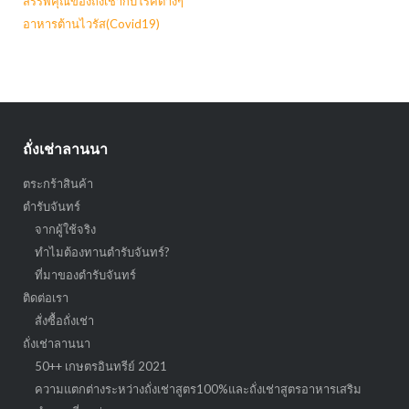
สรรพคุณของถั่งเช่ากับโรคต่างๆ
อาหารต้านไวรัส(Covid19)
ถั่งเช่าลานนา
ตระกร้าสินค้า
ตำรับจันทร์
จากผู้ใช้จริง
ทำไมต้องทานตำรับจันทร์?
ที่มาของตำรับจันทร์
ติดต่อเรา
สั่งซื้อถั่งเช่า
ถั่งเช่าลานนา
50++ เกษตรอินทรีย์ 2021
ความแตกต่างระหว่างถั่งเช่าสูตร100%และถั่งเช่าสูตรอาหารเสริม