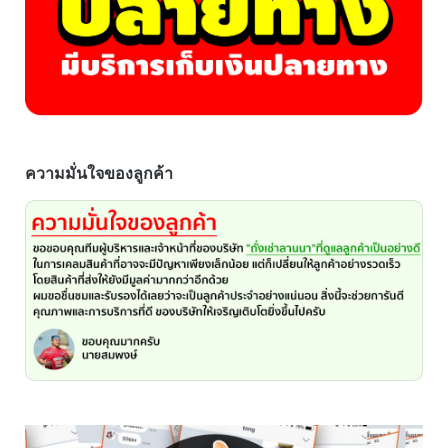
ความมั่นใจของลูกค้า