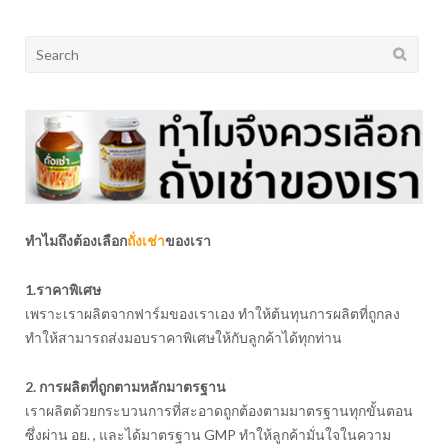
Search
for:
ทำไมถึงต้องเลือก
ถั่งเช่า
ของเรา
1.ราคาพิเศษ
เพราะเราผลิตจากฟาร์มของเราเอง ทำให้ต้นทุนการผลิตที่ถูกลง
ทำให้สามารถส่งมอบราคาพิเศษให้กับลูกค้าได้ทุกท่าน
2. การผลิตที่ถูกตามหลักมาตรฐาน
เราผลิตด้วยกระบวนการที่สะอาดถูกต้องตามมาตรฐานทุกขั้นตอน
ซึ่งผ่าน อย. , และได้มาตรฐาน GMP ทำให้ลูกค้ามั่นใจในความ