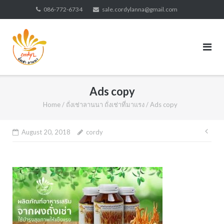
Skip
086-772-6734
sale.cordylanna@gmail.com
to
content
Ads copy
Home
/
ถั่งเช่าลานนา ถั่งเช่าที่มาแรง
/
Ads copy
Pos
August 20, 2018
cordy
nav