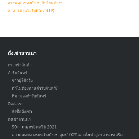
สรรพคุณของถั่งเช่ากับโรคต่างๆ
อาหารต้านไวรัส(Covid19)
ถั่งเช่าลานนา
ตระกร้าสินค้า
ตำรับจันทร์
จากผู้ใช้จริง
ทำไมต้องทานตำรับจันทร์?
ที่มาของตำรับจันทร์
ติดต่อเรา
สั่งซื้อถั่งเช่า
ถั่งเช่าลานนา
50++ เกษตรอินทรีย์ 2021
ความแตกต่างระหว่างถั่งเช่าสูตร100%และถั่งเช่าสูตรอาหารเสริม