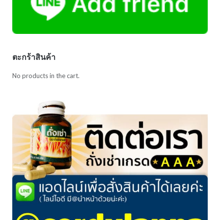
ตะกร้าสินค้า
No products in the cart.