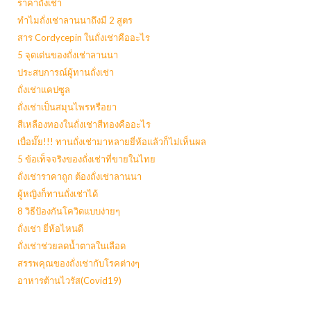
ราคาถั่งเช่า
ทำไมถั่งเช่าลานนาถึงมี 2 สูตร
สาร Cordycepin ในถั่งเช่าคืออะไร
5 จุดเด่นของถั่งเช่าลานนา
ประสบการณ์ผู้ทานถั่งเช่า
ถั่งเช่าแคปซูล
ถั่งเช่าเป็นสมุนไพรหรือยา
สีเหลืองทองในถั่งเช่าสีทองคืออะไร
เบื่อมั๊ย!!! ทานถั่งเช่ามาหลายยี่ห้อแล้วก็ไม่เห็นผล
5 ข้อเท็จจริงของถั่งเช่าที่ขายในไทย
ถั่งเช่าราคาถูก ต้องถั่งเช่าลานนา
ผู้หญิงก็ทานถั่งเช่าได้
8 วิธีป้องกันโควิดแบบง่ายๆ
ถั่งเช่า ยี่ห้อไหนดี
ถั่งเช่าช่วยลดน้ำตาลในเลือด
สรรพคุณของถั่งเช่ากับโรคต่างๆ
อาหารต้านไวรัส(Covid19)