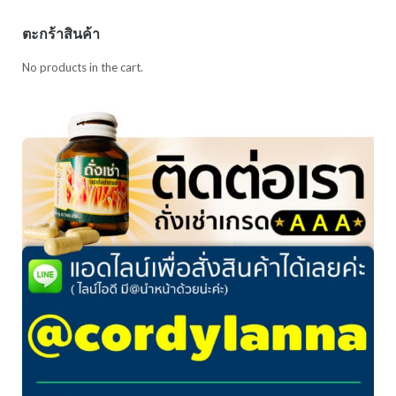
ตะกร้าสินค้า
No products in the cart.