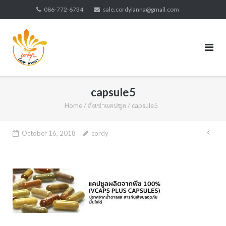
Skip
086-772-6734
sale.cordylanna@gmail.com
to
content
capsule5
Home
/
ถั่งเช่าแคปซูล
/
capsule5
Pos
October 16, 2018
cordy
nav