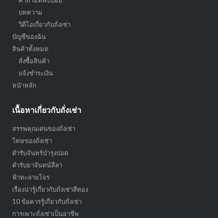
คำถามที่พบบ่อย
บทความ
วิดีโอเกี่ยวกับถั่งเช่า
บัญชีของฉัน
สินค้าทั้งหมด
สั่งซื้อสินค้า
แจ้งชำระเงิน
หน้าหลัก
เนื้อหาเกี่ยวกับถั่งเช่า
สรรพคุณเด่นของถั่งเช่า
โทษของถั่งเช่า
ตำรับจันทร์บำรุงปอด
ตำรับยาจันทน์ลีลา
ฟ้าทะลายโจร
เรื่องน่ารู้เกี่ยวกับถั่งเช่าสีทอง
10 ข้อควรรู้เกี่ยวกับถั่งเช่า
การเพาะถั่งเช่าเป็นอาชีพ