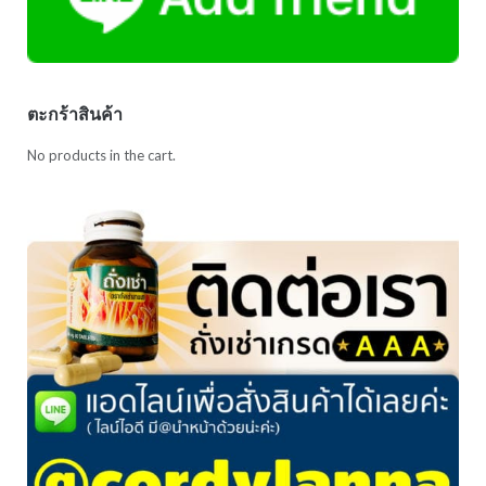
ตะกร้าสินค้า
No products in the cart.