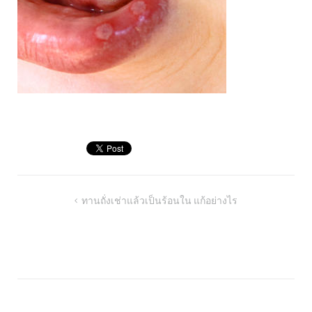
Post
ทานถั่งเช่าแล้วเป็นร้อนใน แก้อย่างไร
navigation