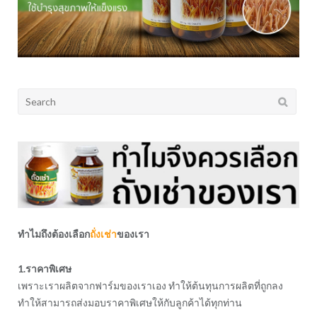
Search
for:
ทำไมถึงต้องเลือก
ถั่งเช่า
ของเรา
1.ราคาพิเศษ
เพราะเราผลิตจากฟาร์มของเราเอง ทำให้ต้นทุนการผลิตที่ถูกลง
ทำให้สามารถส่งมอบราคาพิเศษให้กับลูกค้าได้ทุกท่าน