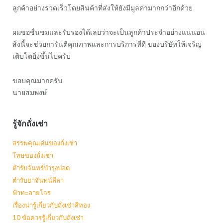
ลูกค้าอย่างรวดเร็วโดยสินค้าที่ส่งให้ยังมีมูลค่ามากกว่าอีกด้วย
ผมขอชื่นชมและรับรองได้เลยว่าจะเป็นลูกค้าประจำอย่างแน่นอน
สิ่งนี้จะช่วยการันตีคุณภาพและการบริการที่ดี ของบริษัทให้เจริญ
เติบโตยิ่งขึ้นไปครับ
ขอบคุณมากครับ
นายสมพงษ์
รู้จักถั่งเช่า
สรรพคุณเด่นของถั่งเช่า
โทษของถั่งเช่า
ตำรับจันทร์บำรุงปอด
ตำรับยาจันทน์ลีลา
ฟ้าทะลายโจร
เรื่องน่ารู้เกี่ยวกับถั่งเช่าสีทอง
10 ข้อควรรู้เกี่ยวกับถั่งเช่า