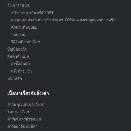
ถั่งเช่าลานนา
50++ เกษตรอินทรีย์ 2021
ความแตกต่างระหว่างถั่งเช่าสูตร100%และถั่งเช่าสูตรอาหารเสริม
คำถามที่พบบ่อย
บทความ
วิดีโอเกี่ยวกับถั่งเช่า
บัญชีของฉัน
สินค้าทั้งหมด
สั่งซื้อสินค้า
แจ้งชำระเงิน
หน้าหลัก
เนื้อหาเกี่ยวกับถั่งเช่า
สรรพคุณเด่นของถั่งเช่า
โทษของถั่งเช่า
ตำรับจันทร์บำรุงปอด
ตำรับยาจันทน์ลีลา