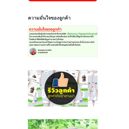
ความมั่นใจของลูกค้า