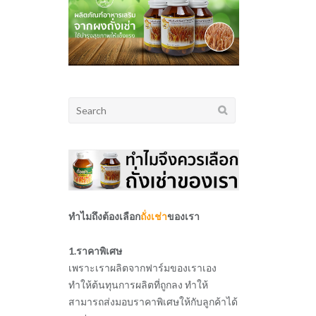
Search
for:
ทำไมถึงต้องเลือก
ถั่งเช่า
ของเรา
1.ราคาพิเศษ
เพราะเราผลิตจากฟาร์มของเราเอง
ทำให้ต้นทุนการผลิตที่ถูกลง ทำให้
สามารถส่งมอบราคาพิเศษให้กับลูกค้าได้