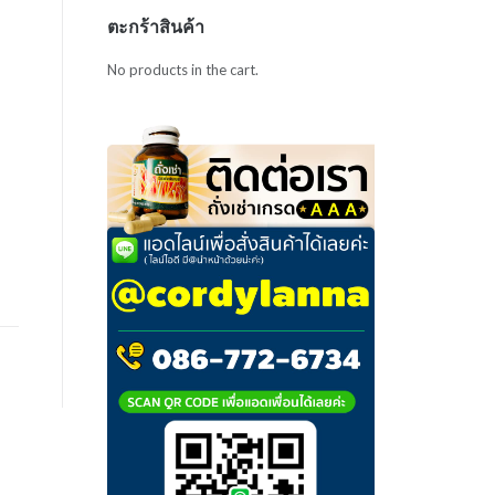
ตะกร้าสินค้า
No products in the cart.