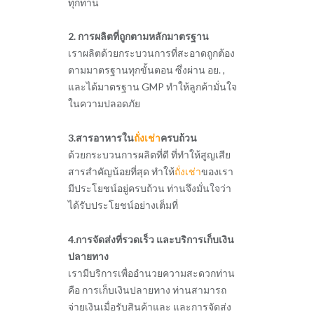
ทุกท่าน
2. การผลิตที่ถูกตามหลักมาตรฐาน
เราผลิตด้วยกระบวนการที่สะอาดถูกต้อง
ตามมาตรฐานทุกขั้นตอน ซึ่งผ่าน อย. ,
และได้มาตรฐาน GMP ทำให้ลูกค้ามั่นใจ
ในความปลอดภัย
3.สารอาหารใน
ถั่งเช่า
ครบถ้วน
ด้วยกระบวนการผลิตที่ดี ที่ทำให้สูญเสีย
สารสำคัญน้อยที่สุด ทำให้
ถั่งเช่า
ของเรา
มีประโยชน์อยู่ครบถ้วน ท่านจึงมั่นใจว่า
ได้รับประโยชน์อย่างเต็มที่
4.การจัดส่งที่รวดเร็ว และบริการเก็บเงิน
ปลายทาง
เรามีบริการเพื่ออำนวยความสะดวกท่าน
คือ การเก็บเงินปลายทาง ท่านสามารถ
จ่ายเงินเมื่อรับสินค้าและ และการจัดส่ง