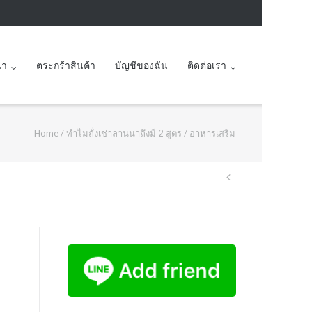
นา
ตระกร้าสินค้า
บัญชีของฉัน
ติดต่อเรา
Home
/
ทำไมถั่งเช่าลานนาถึงมี 2 สูตร
/
อาหารเสริม
Post
navigation