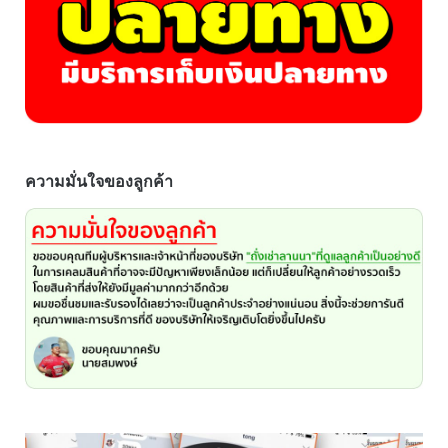
ความมั่นใจของลูกค้า