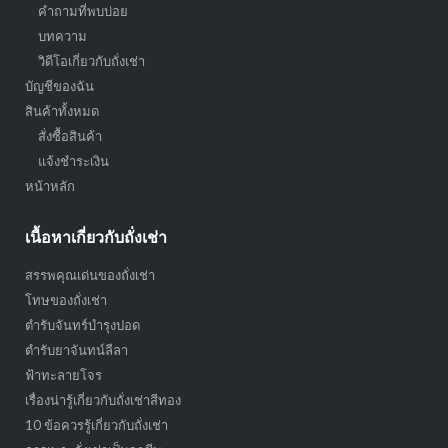
คำถามที่พบบ่อย
บทความ
วิดีโอเกี่ยวกับถั่งเช่า
บัญชีของฉัน
สินค้าทั้งหมด
สั่งซื้อสินค้า
แจ้งชำระเงิน
หน้าหลัก
เนื้อหาเกี่ยวกับถั่งเช่า
สรรพคุณเด่นของถั่งเช่า
โทษของถั่งเช่า
ตำรับจันทร์บำรุงปอด
ตำรับยาจันทน์ลีลา
ฟ้าทะลายโจร
เรื่องน่ารู้เกี่ยวกับถั่งเช่าสีทอง
10 ข้อควรรู้เกี่ยวกับถั่งเช่า