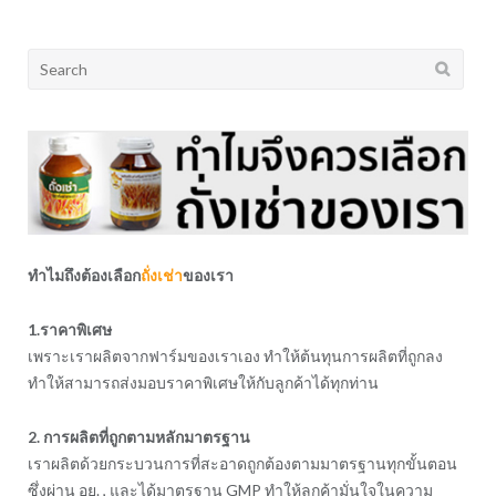
Search
for:
ทำไมถึงต้องเลือก
ถั่งเช่า
ของเรา
1.ราคาพิเศษ
เพราะเราผลิตจากฟาร์มของเราเอง ทำให้ต้นทุนการผลิตที่ถูกลง
ทำให้สามารถส่งมอบราคาพิเศษให้กับลูกค้าได้ทุกท่าน
2. การผลิตที่ถูกตามหลักมาตรฐาน
เราผลิตด้วยกระบวนการที่สะอาดถูกต้องตามมาตรฐานทุกขั้นตอน
ซึ่งผ่าน อย. , และได้มาตรฐาน GMP ทำให้ลูกค้ามั่นใจในความ