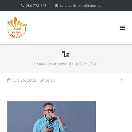
Skip
086-772-6734
sale.cordylanna@gmail.com
to
content
ไอ
Home
/
ประสบการณ์ผู้ทานถั่งเช่า
/
ไอ
Pos
July 26, 2018
cordy
nav