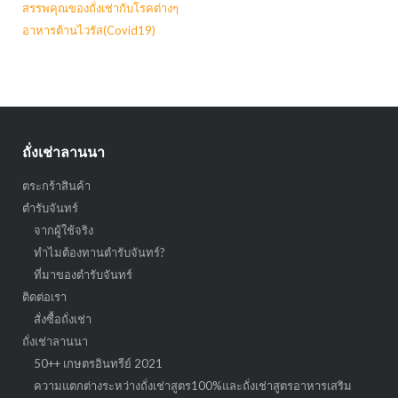
สรรพคุณของถั่งเช่ากับโรคต่างๆ
อาหารต้านไวรัส(Covid19)
ถั่งเช่าลานนา
ตระกร้าสินค้า
ตำรับจันทร์
จากผู้ใช้จริง
ทำไมต้องทานตำรับจันทร์?
ที่มาของตำรับจันทร์
ติดต่อเรา
สั่งซื้อถั่งเช่า
ถั่งเช่าลานนา
50++ เกษตรอินทรีย์ 2021
ความแตกต่างระหว่างถั่งเช่าสูตร100%และถั่งเช่าสูตรอาหารเสริม