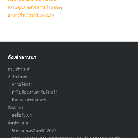
สรรพคุณของถั่งเช่ากับโรคต่างๆ
อาหารต้านไวรัส(Covid19)
ถั่งเช่าลานนา
ตระกร้าสินค้า
ตำรับจันทร์
จากผู้ใช้จริง
ทำไมต้องทานตำรับจันทร์?
ที่มาของตำรับจันทร์
ติดต่อเรา
สั่งซื้อถั่งเช่า
ถั่งเช่าลานนา
50++ เกษตรอินทรีย์ 2021