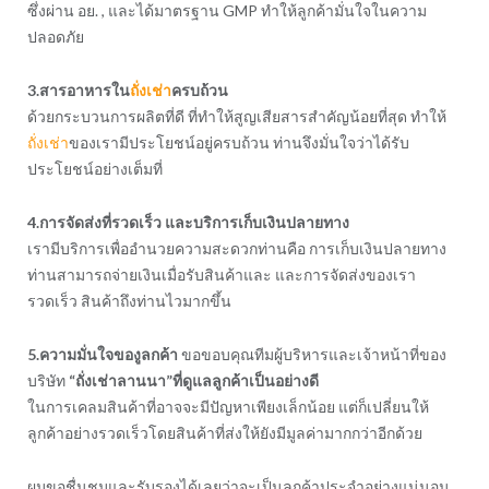
ซึ่งผ่าน อย. , และได้มาตรฐาน GMP ทำให้ลูกค้ามั่นใจในความ
ปลอดภัย
3.สารอาหารใน
ถั่งเช่า
ครบถ้วน
ด้วยกระบวนการผลิตที่ดี ที่ทำให้สูญเสียสารสำคัญน้อยที่สุด ทำให้
ถั่งเช่า
ของเรามีประโยชน์อยู่ครบถ้วน ท่านจึงมั่นใจว่าได้รับ
ประโยชน์อย่างเต็มที่
4.การจัดส่งที่รวดเร็ว และบริการเก็บเงินปลายทาง
เรามีบริการเพื่ออำนวยความสะดวกท่านคือ การเก็บเงินปลายทาง
ท่านสามารถจ่ายเงินเมื่อรับสินค้าและ และการจัดส่งของเรา
รวดเร็ว สินค้าถึงท่านไวมากขึ้น
5.ความมั่นใจของูลกค้า
ขอขอบคุณทีมผู้บริหารและเจ้าหน้าที่ของ
บริษัท
“ถั่งเช่าลานนา”ที่ดูแลลูกค้าเป็นอย่างดี
ในการเคลมสินค้าที่อาจจะมีปัญหาเพียงเล็กน้อย แต่ก็เปลี่ยนให้
ลูกค้าอย่างรวดเร็วโดยสินค้าที่ส่งให้ยังมีมูลค่ามากกว่าอีกด้วย
ผมขอชื่นชมและรับรองได้เลยว่าจะเป็นลูกค้าประจำอย่างแน่นอน