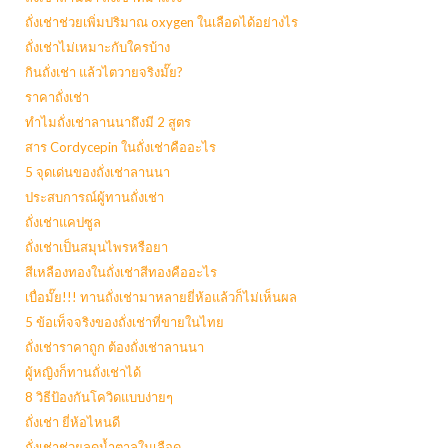
ถั่งเช่าช่วยเพิ่มปริมาณ oxygen ในเลือดได้อย่างไร
ถั่งเช่าไม่เหมาะกับใครบ้าง
กินถั่งเช่า แล้วไตวายจริงมั๊ย?
ราคาถั่งเช่า
ทำไมถั่งเช่าลานนาถึงมี 2 สูตร
สาร Cordycepin ในถั่งเช่าคืออะไร
5 จุดเด่นของถั่งเช่าลานนา
ประสบการณ์ผู้ทานถั่งเช่า
ถั่งเช่าแคปซูล
ถั่งเช่าเป็นสมุนไพรหรือยา
สีเหลืองทองในถั่งเช่าสีทองคืออะไร
เบื่อมั๊ย!!! ทานถั่งเช่ามาหลายยี่ห้อแล้วก็ไม่เห็นผล
5 ข้อเท็จจริงของถั่งเช่าที่ขายในไทย
ถั่งเช่าราคาถูก ต้องถั่งเช่าลานนา
ผู้หญิงก็ทานถั่งเช่าได้
8 วิธีป้องกันโควิดแบบง่ายๆ
ถั่งเช่า ยี่ห้อไหนดี
ถั่งเช่าช่วยลดน้ำตาลในเลือด