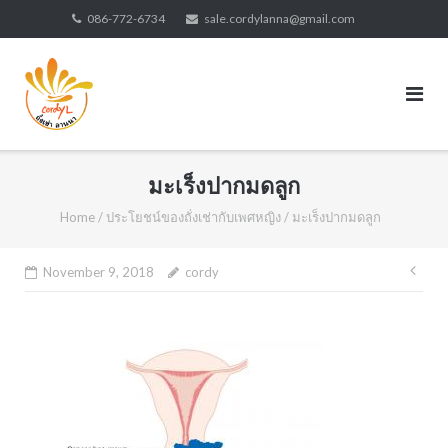
Skip
086-772-6734
sale.cordylanna@gmail.com
to
content
มะเร็งปากมดลูก
Home
/
ประโยชน์ของถั่งเช่ากับเพศหญิง
/
มะเร็งปากมดลูก
Pos
November 9, 2018
cordy
nav