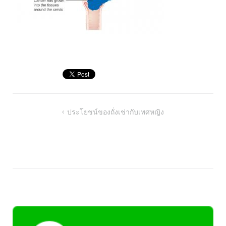
Post
ประโยชน์ของถั่งเช่ากับเพศหญิง
navigation