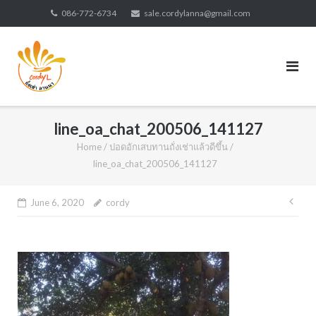
Skip
086-772-6734
sale.cordylanna@gmail.com
to
content
line_oa_chat_200506_141127
Home
/
ปอดอักเสบทานถั่งเช่าแล้วดีขึ้น
/
line_oa_chat_200506_141127
Pos
June 6, 2020
cordy
nav