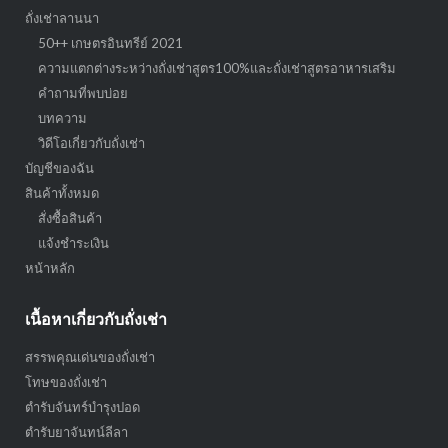
ถั่งเช่าลานนา
50++ เกษตรอินทรีย์ 2021
ความแตกต่างระหว่างถั่งเช่าสูตร100%และถั่งเช่าสูตรอาหารเสริม
คำถามที่พบบ่อย
บทความ
วิดีโอเกี่ยวกับถั่งเช่า
บัญชีของฉัน
สินค้าทั้งหมด
สั่งซื้อสินค้า
แจ้งชำระเงิน
หน้าหลัก
เนื้อหาเกี่ยวกับถั่งเช่า
สรรพคุณเด่นของถั่งเช่า
โทษของถั่งเช่า
ตำรับจันทร์บำรุงปอด
ตำรับยาจันทน์ลีลา