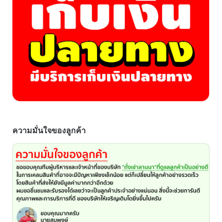
ความมั่นใจของลูกค้า