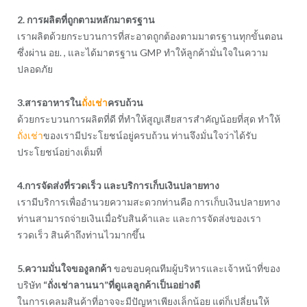
2. การผลิตที่ถูกตามหลักมาตรฐาน
เราผลิตด้วยกระบวนการที่สะอาดถูกต้องตามมาตรฐานทุกขั้นตอน
ซึ่งผ่าน อย. , และได้มาตรฐาน GMP ทำให้ลูกค้ามั่นใจในความ
ปลอดภัย
3.สารอาหารใน
ถั่งเช่า
ครบถ้วน
ด้วยกระบวนการผลิตที่ดี ที่ทำให้สูญเสียสารสำคัญน้อยที่สุด ทำให้
ถั่งเช่า
ของเรามีประโยชน์อยู่ครบถ้วน ท่านจึงมั่นใจว่าได้รับ
ประโยชน์อย่างเต็มที่
4.การจัดส่งที่รวดเร็ว และบริการเก็บเงินปลายทาง
เรามีบริการเพื่ออำนวยความสะดวกท่านคือ การเก็บเงินปลายทาง
ท่านสามารถจ่ายเงินเมื่อรับสินค้าและ และการจัดส่งของเรา
รวดเร็ว สินค้าถึงท่านไวมากขึ้น
5.ความมั่นใจของูลกค้า
ขอขอบคุณทีมผู้บริหารและเจ้าหน้าที่ของ
บริษัท
“ถั่งเช่าลานนา”ที่ดูแลลูกค้าเป็นอย่างดี
ในการเคลมสินค้าที่อาจจะมีปัญหาเพียงเล็กน้อย แต่ก็เปลี่ยนให้