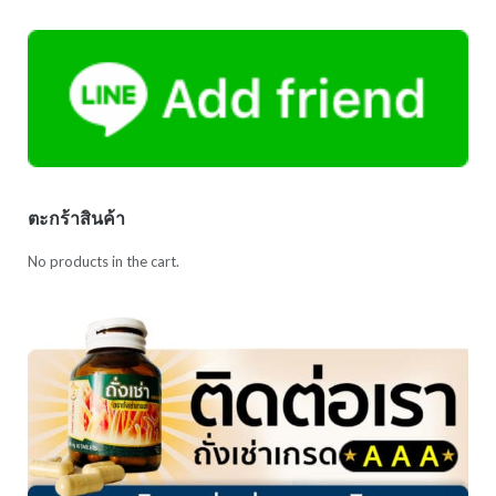
ตะกร้าสินค้า
No products in the cart.