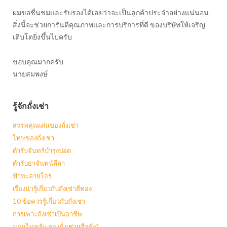
ผมขอชื่นชมและรับรองได้เลยว่าจะเป็นลูกค้าประจำอย่างแน่นอน
สิ่งนี้จะช่วยการันตีคุณภาพและการบริการที่ดี ของบริษัทให้เจริญ
เติบโตยิ่งขึ้นไปครับ
ขอบคุณมากครับ
นายสมพงษ์
รู้จักถั่งเช่า
สรรพคุณเด่นของถั่งเช่า
โทษของถั่งเช่า
ตำรับจันทร์บำรุงปอด
ตำรับยาจันทน์ลีลา
ฟ้าทะลายโจร
เรื่องน่ารู้เกี่ยวกับถั่งเช่าสีทอง
10 ข้อควรรู้เกี่ยวกับถั่งเช่า
การเพาะถั่งเช่าเป็นอาชีพ
นอนไม่หลับ ลองถั่งเช่าหรือยัง?