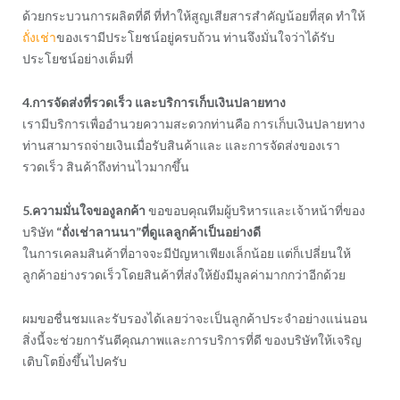
ด้วยกระบวนการผลิตที่ดี ที่ทำให้สูญเสียสารสำคัญน้อยที่สุด ทำให้
ถั่งเช่า
ของเรามีประโยชน์อยู่ครบถ้วน ท่านจึงมั่นใจว่าได้รับ
ประโยชน์อย่างเต็มที่
4.การจัดส่งที่รวดเร็ว และบริการเก็บเงินปลายทาง
เรามีบริการเพื่ออำนวยความสะดวกท่านคือ การเก็บเงินปลายทาง
ท่านสามารถจ่ายเงินเมื่อรับสินค้าและ และการจัดส่งของเรา
รวดเร็ว สินค้าถึงท่านไวมากขึ้น
5.ความมั่นใจของูลกค้า
ขอขอบคุณทีมผู้บริหารและเจ้าหน้าที่ของ
บริษัท
“ถั่งเช่าลานนา”ที่ดูแลลูกค้าเป็นอย่างดี
ในการเคลมสินค้าที่อาจจะมีปัญหาเพียงเล็กน้อย แต่ก็เปลี่ยนให้
ลูกค้าอย่างรวดเร็วโดยสินค้าที่ส่งให้ยังมีมูลค่ามากกว่าอีกด้วย
ผมขอชื่นชมและรับรองได้เลยว่าจะเป็นลูกค้าประจำอย่างแน่นอน
สิ่งนี้จะช่วยการันตีคุณภาพและการบริการที่ดี ของบริษัทให้เจริญ
เติบโตยิ่งขึ้นไปครับ