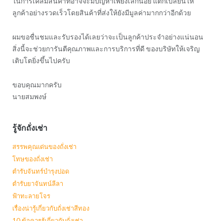
ในการเคลมสินค้าที่อาจจะมีปัญหาเพียงเล็กน้อย แต่ก็เปลี่ยนให้
ลูกค้าอย่างรวดเร็วโดยสินค้าที่ส่งให้ยังมีมูลค่ามากกว่าอีกด้วย
ผมขอชื่นชมและรับรองได้เลยว่าจะเป็นลูกค้าประจำอย่างแน่นอน
สิ่งนี้จะช่วยการันตีคุณภาพและการบริการที่ดี ของบริษัทให้เจริญ
เติบโตยิ่งขึ้นไปครับ
ขอบคุณมากครับ
นายสมพงษ์
รู้จักถั่งเช่า
สรรพคุณเด่นของถั่งเช่า
โทษของถั่งเช่า
ตำรับจันทร์บำรุงปอด
ตำรับยาจันทน์ลีลา
ฟ้าทะลายโจร
เรื่องน่ารู้เกี่ยวกับถั่งเช่าสีทอง
10 ข้อควรรู้เกี่ยวกับถั่งเช่า