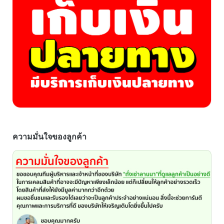
ความมั่นใจของลูกค้า