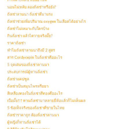
นอนไม่หลับ ลองถั่งเช่าหรือยัง?
ถั่งเช่าลานนา ถั่งเช่าที่มาแรง
ถั่งเช่าช่วยเพิ่มปริมาณ oxygen ในเลือดได้อย่างไร
ถั่งเช่าไม่เหมาะกับใครบ้าง
กินถั่งเช่า แล้วไตวายจริงมั๊ย?
ราคาถั่งเช่า
ทำไมถั่งเช่าลานนาถึงมี 2 สูตร
สาร Cordycepin ในถั่งเช่าคืออะไร
5 จุดเด่นของถั่งเช่าลานนา
ประสบการณ์ผู้ทานถั่งเช่า
ถั่งเช่าแคปซูล
ถั่งเช่าเป็นสมุนไพรหรือยา
สีเหลืองทองในถั่งเช่าสีทองคืออะไร
เบื่อมั๊ย!!! ทานถั่งเช่ามาหลายยี่ห้อแล้วก็ไม่เห็นผล
5 ข้อเท็จจริงของถั่งเช่าที่ขายในไทย
ถั่งเช่าราคาถูก ต้องถั่งเช่าลานนา
ผู้หญิงก็ทานถั่งเช่าได้