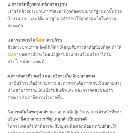
2. การผลิตที่ถูกตามหลักมาตรฐาน
เราผลิตด้วยกระบวนการที่สะอาดถูกต้องตามมาตรฐานทุกขั้นตอน
ซึ่งผ่าน อย. , และได้มาตรฐาน GMP ทำให้ลูกค้ามั่นใจในความ
ปลอดภัย
3.สารอาหารใน
ถั่งเช่า
ครบถ้วน
ด้วยกระบวนการผลิตที่ดี ที่ทำให้สูญเสียสารสำคัญน้อยที่สุด ทำให้
ถั่งเช่า
ของเรามีประโยชน์อยู่ครบถ้วน ท่านจึงมั่นใจว่าได้รับ
ประโยชน์อย่างเต็มที่
4.การจัดส่งที่รวดเร็ว และบริการเก็บเงินปลายทาง
เรามีบริการเพื่ออำนวยความสะดวกท่านคือ การเก็บเงินปลายทาง
ท่านสามารถจ่ายเงินเมื่อรับสินค้าและ และการจัดส่งของเรา
รวดเร็ว สินค้าถึงท่านไวมากขึ้น
5.ความมั่นใจของูลกค้า
ขอขอบคุณทีมผู้บริหารและเจ้าหน้าที่ของ
บริษัท
“ถั่งเช่าลานนา”ที่ดูแลลูกค้าเป็นอย่างดี
ในการเคลมสินค้าที่อาจจะมีปัญหาเพียงเล็กน้อย แต่ก็เปลี่ยนให้