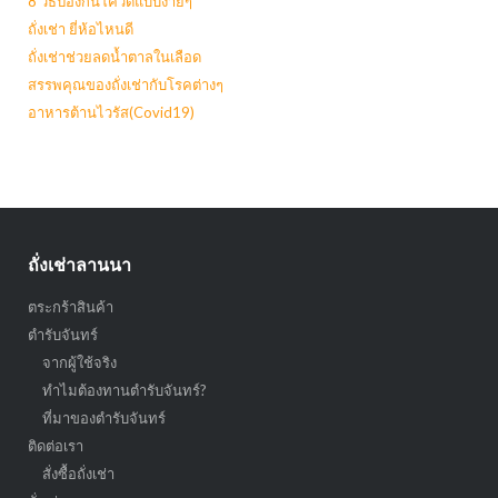
8 วิธีป้องกันโควิดแบบง่ายๆ
ถั่งเช่า ยี่ห้อไหนดี
ถั่งเช่าช่วยลดน้ำตาลในเลือด
สรรพคุณของถั่งเช่ากับโรคต่างๆ
อาหารต้านไวรัส(Covid19)
ถั่งเช่าลานนา
ตระกร้าสินค้า
ตำรับจันทร์
จากผู้ใช้จริง
ทำไมต้องทานตำรับจันทร์?
ที่มาของตำรับจันทร์
ติดต่อเรา
สั่งซื้อถั่งเช่า