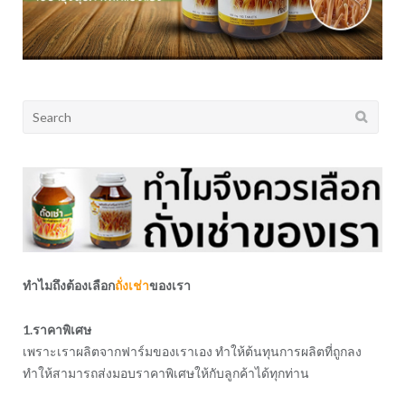
Search
for:
ทำไมถึงต้องเลือก
ถั่งเช่า
ของเรา
1.ราคาพิเศษ
เพราะเราผลิตจากฟาร์มของเราเอง ทำให้ต้นทุนการผลิตที่ถูกลง
ทำให้สามารถส่งมอบราคาพิเศษให้กับลูกค้าได้ทุกท่าน