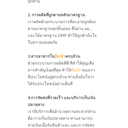
ทุกท่าน
2. การผลิตที่ถูกตามหลักมาตรฐาน
เราผลิตด้วยกระบวนการที่สะอาดถูกต้อง
ตามมาตรฐานทุกขั้นตอน ซึ่งผ่าน อย. ,
และได้มาตรฐาน GMP ทำให้ลูกค้ามั่นใจ
ในความปลอดภัย
3.สารอาหารใน
ถั่งเช่า
ครบถ้วน
ด้วยกระบวนการผลิตที่ดี ที่ทำให้สูญเสีย
สารสำคัญน้อยที่สุด ทำให้
ถั่งเช่า
ของเรา
มีประโยชน์อยู่ครบถ้วน ท่านจึงมั่นใจว่า
ได้รับประโยชน์อย่างเต็มที่
4.การจัดส่งที่รวดเร็ว และบริการเก็บเงิน
ปลายทาง
เรามีบริการเพื่ออำนวยความสะดวกท่าน
คือ การเก็บเงินปลายทาง ท่านสามารถ
จ่ายเงินเมื่อรับสินค้าและ และการจัดส่ง