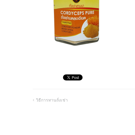
วิธีการทานถั่งเช่า
Post
navigation