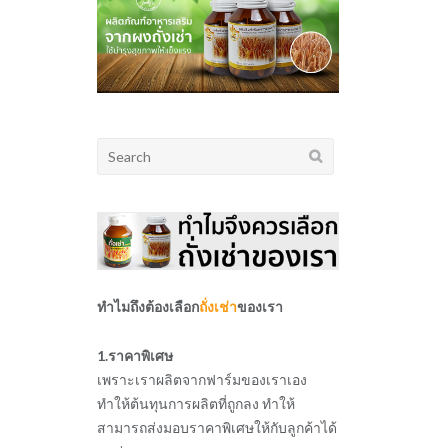
Search
for:
ทำไมถึงต้องเลือก
ถั่งเช่า
ของเรา
1.ราคาพิเศษ
เพราะเราผลิตจากฟาร์มของเราเอง
ทำให้ต้นทุนการผลิตที่ถูกลง ทำให้
สามารถส่งมอบราคาพิเศษให้กับลูกค้าได้