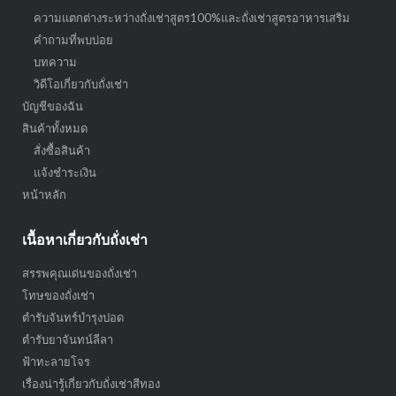
ความแตกต่างระหว่างถั่งเช่าสูตร100%และถั่งเช่าสูตรอาหารเสริม
คำถามที่พบบ่อย
บทความ
วิดีโอเกี่ยวกับถั่งเช่า
บัญชีของฉัน
สินค้าทั้งหมด
สั่งซื้อสินค้า
แจ้งชำระเงิน
หน้าหลัก
เนื้อหาเกี่ยวกับถั่งเช่า
สรรพคุณเด่นของถั่งเช่า
โทษของถั่งเช่า
ตำรับจันทร์บำรุงปอด
ตำรับยาจันทน์ลีลา
ฟ้าทะลายโจร
เรื่องน่ารู้เกี่ยวกับถั่งเช่าสีทอง