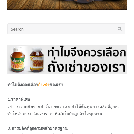
Search
for:
ทำไมถึงต้องเลือก
ถั่งเช่า
ของเรา
1.ราคาพิเศษ
เพราะเราผลิตจากฟาร์มของเราเอง ทำให้ต้นทุนการผลิตที่ถูกลง
ทำให้สามารถส่งมอบราคาพิเศษให้กับลูกค้าได้ทุกท่าน
2. การผลิตที่ถูกตามหลักมาตรฐาน