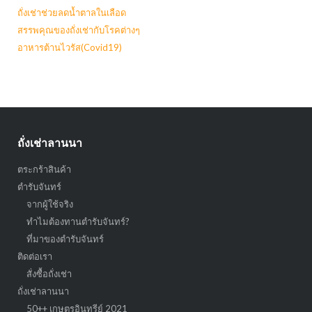
ถั่งเช่าช่วยลดน้ำตาลในเลือด
สรรพคุณของถั่งเช่ากับโรคต่างๆ
อาหารต้านไวรัส(Covid19)
ถั่งเช่าลานนา
ตระกร้าสินค้า
ตำรับจันทร์
จากผู้ใช้จริง
ทำไมต้องทานตำรับจันทร์?
ที่มาของตำรับจันทร์
ติดต่อเรา
สั่งซื้อถั่งเช่า
ถั่งเช่าลานนา
50++ เกษตรอินทรีย์ 2021