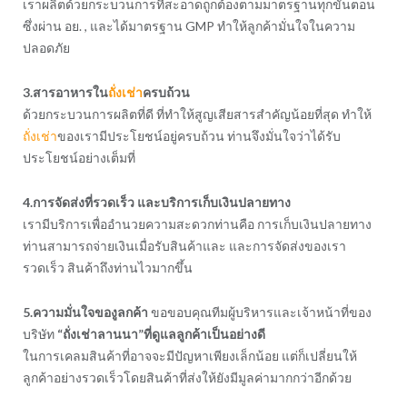
เราผลิตด้วยกระบวนการที่สะอาดถูกต้องตามมาตรฐานทุกขั้นตอน
ซึ่งผ่าน อย. , และได้มาตรฐาน GMP ทำให้ลูกค้ามั่นใจในความ
ปลอดภัย
3.สารอาหารใน
ถั่งเช่า
ครบถ้วน
ด้วยกระบวนการผลิตที่ดี ที่ทำให้สูญเสียสารสำคัญน้อยที่สุด ทำให้
ถั่งเช่า
ของเรามีประโยชน์อยู่ครบถ้วน ท่านจึงมั่นใจว่าได้รับ
ประโยชน์อย่างเต็มที่
4.การจัดส่งที่รวดเร็ว และบริการเก็บเงินปลายทาง
เรามีบริการเพื่ออำนวยความสะดวกท่านคือ การเก็บเงินปลายทาง
ท่านสามารถจ่ายเงินเมื่อรับสินค้าและ และการจัดส่งของเรา
รวดเร็ว สินค้าถึงท่านไวมากขึ้น
5.ความมั่นใจของูลกค้า
ขอขอบคุณทีมผู้บริหารและเจ้าหน้าที่ของ
บริษัท
“ถั่งเช่าลานนา”ที่ดูแลลูกค้าเป็นอย่างดี
ในการเคลมสินค้าที่อาจจะมีปัญหาเพียงเล็กน้อย แต่ก็เปลี่ยนให้
ลูกค้าอย่างรวดเร็วโดยสินค้าที่ส่งให้ยังมีมูลค่ามากกว่าอีกด้วย