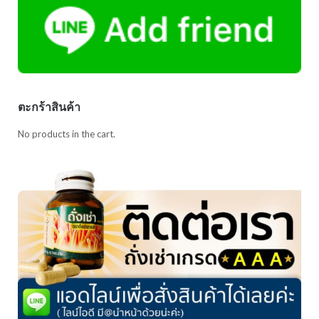
ตะกร้าสินค้า
No products in the cart.