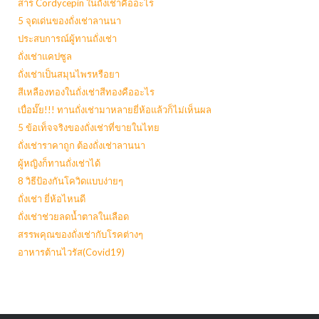
สาร Cordycepin ในถั่งเช่าคืออะไร
5 จุดเด่นของถั่งเช่าลานนา
ประสบการณ์ผู้ทานถั่งเช่า
ถั่งเช่าแคปซูล
ถั่งเช่าเป็นสมุนไพรหรือยา
สีเหลืองทองในถั่งเช่าสีทองคืออะไร
เบื่อมั๊ย!!! ทานถั่งเช่ามาหลายยี่ห้อแล้วก็ไม่เห็นผล
5 ข้อเท็จจริงของถั่งเช่าที่ขายในไทย
ถั่งเช่าราคาถูก ต้องถั่งเช่าลานนา
ผู้หญิงก็ทานถั่งเช่าได้
8 วิธีป้องกันโควิดแบบง่ายๆ
ถั่งเช่า ยี่ห้อไหนดี
ถั่งเช่าช่วยลดน้ำตาลในเลือด
สรรพคุณของถั่งเช่ากับโรคต่างๆ
อาหารต้านไวรัส(Covid19)