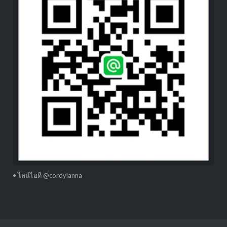
• ไลน์ไอดี @cordylanna