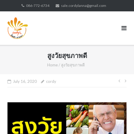
Skip
086-772-6734
sale.cordylanna@gmail.com
to
content
สูงวัยสุขภาพดี
Home
/
สูงวัยสุขภาพดี
Post
July 16, 2020
cordy
navig