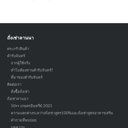
ถั่งเช่าลานนา
ตระกร้าสินค้า
ตำรับจันทร์
จากผู้ใช้จริง
ทำไมต้องทานตำรับจันทร์?
ที่มาของตำรับจันทร์
ติดต่อเรา
สั่งซื้อถั่งเช่า
ถั่งเช่าลานนา
50++ เกษตรอินทรีย์ 2021
ความแตกต่างระหว่างถั่งเช่าสูตร100%และถั่งเช่าสูตรอาหารเสริม
คำถามที่พบบ่อย
บทความ