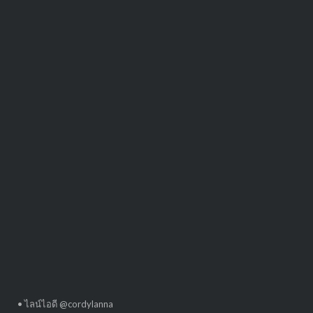
• ไลน์ไอดี @cordylanna