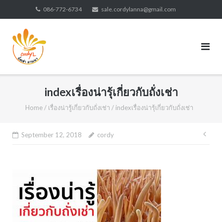
Skip
086-772-6734
sale.cordylanna@gmail.com
to
content
indexเรื่องน่ารุ้เกี่ยวกับถั่งเช่า
Home
/
เรื่องน่ารู้เกี่ยวกับถั่งเช่า
/
indexเรื่องน่ารุ้เกี่ยวกับถั่งเช่า
Pos
September 12, 2018
cordy
nav