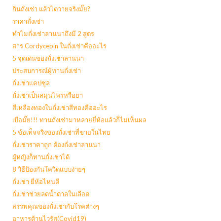
กินถั่งเช่า แล้วไตวายจริงมั๊ย?
ราคาถั่งเช่า
ทำไมถั่งเช่าลานนาถึงมี 2 สูตร
สาร Cordycepin ในถั่งเช่าคืออะไร
5 จุดเด่นของถั่งเช่าลานนา
ประสบการณ์ผู้ทานถั่งเช่า
ถั่งเช่าแคปซูล
ถั่งเช่าเป็นสมุนไพรหรือยา
สีเหลืองทองในถั่งเช่าสีทองคืออะไร
เบื่อมั๊ย!!! ทานถั่งเช่ามาหลายยี่ห้อแล้วก็ไม่เห็นผล
5 ข้อเท็จจริงของถั่งเช่าที่ขายในไทย
ถั่งเช่าราคาถูก ต้องถั่งเช่าลานนา
ผู้หญิงก็ทานถั่งเช่าได้
8 วิธีป้องกันโควิดแบบง่ายๆ
ถั่งเช่า ยี่ห้อไหนดี
ถั่งเช่าช่วยลดน้ำตาลในเลือด
สรรพคุณของถั่งเช่ากับโรคต่างๆ
อาหารต้านไวรัส(Covid19)