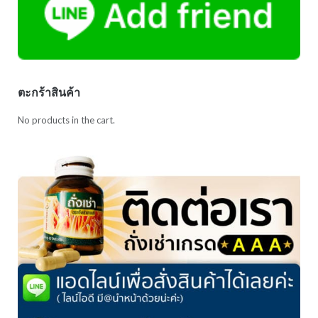
ตะกร้าสินค้า
No products in the cart.