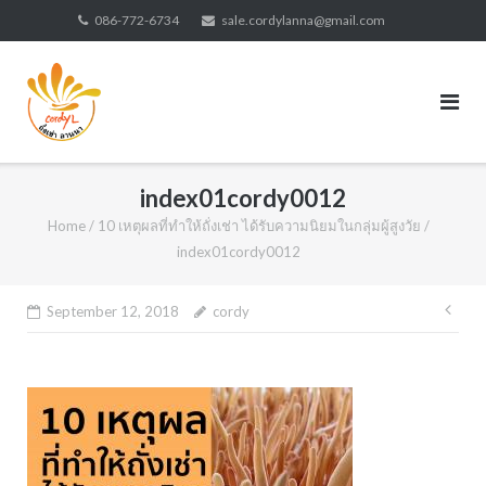
Skip
086-772-6734
sale.cordylanna@gmail.com
to
content
index01cordy0012
Home
/
10 เหตุผลที่ทำให้ถั่งเช่า ได้รับความนิยมในกลุ่มผู้สูงวัย
/
index01cordy0012
Pos
September 12, 2018
cordy
nav