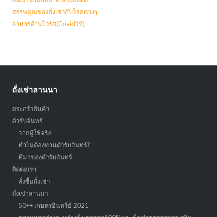
สรรพคุณของถั่งเช่ากับโรคต่างๆ
อาหารต้านไวรัส(Covid19)
ถั่งเช่าลานนา
ตระกร้าสินค้า
ตำรับจันทร์
จากผู้ใช้จริง
ทำไมต้องทานตำรับจันทร์?
ที่มาของตำรับจันทร์
ติดต่อเรา
สั่งซื้อถั่งเช่า
ถั่งเช่าลานนา
50++ เกษตรอินทรีย์ 2021