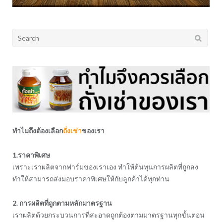
Search
for:
ทำไมถึงต้องเลือก
ถั่งเช่า
ของเรา
1.ราคาพิเศษ
เพราะเราผลิตจากฟาร์มของเราเอง ทำให้ต้นทุนการผลิตที่ถูกลง
ทำให้สามารถส่งมอบราคาพิเศษให้กับลูกค้าได้ทุกท่าน
2. การผลิตที่ถูกตามหลักมาตรฐาน
เราผลิตด้วยกระบวนการที่สะอาดถูกต้องตามมาตรฐานทุกขั้นตอน