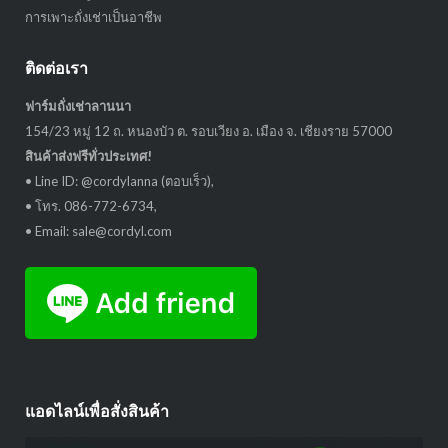
การเพาะถั่งเช่าเป็นอาชีพ
ติดต่อเรา
ฟาร์มถั่งเช่าลานนา
154/23 หมู่ 12 ถ. หนองบัว ต. รอบเวียง อ. เมือง จ. เชียงราย 57000
สินค้าส่งฟรีทั่วประเทศ!
• Line ID: @cordylanna (ตอบเร็ว),
• โทร. 086-772-6734,
• Email: sale@cordyl.com
แอดไลน์เพื่อสั่งสินค้า