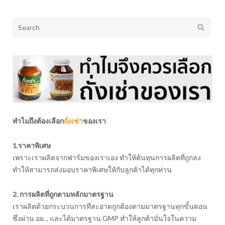
Search
for:
ทำไมถึงต้องเลือก
ถั่งเช่า
ของเรา
1.ราคาพิเศษ
เพราะเราผลิตจากฟาร์มของเราเอง ทำให้ต้นทุนการผลิตที่ถูกลง
ทำให้สามารถส่งมอบราคาพิเศษให้กับลูกค้าได้ทุกท่าน
2. การผลิตที่ถูกตามหลักมาตรฐาน
เราผลิตด้วยกระบวนการที่สะอาดถูกต้องตามมาตรฐานทุกขั้นตอน
ซึ่งผ่าน อย. , และได้มาตรฐาน GMP ทำให้ลูกค้ามั่นใจในความ