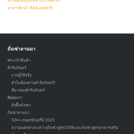
สรรพคุณของถั่งเช่ากับโรคต่างๆ
อาหารต้านไวรัส(Covid19)
ถั่งเช่าลานนา
ตระกร้าสินค้า
ตำรับจันทร์
จากผู้ใช้จริง
ทำไมต้องทานตำรับจันทร์?
ที่มาของตำรับจันทร์
ติดต่อเรา
สั่งซื้อถั่งเช่า
ถั่งเช่าลานนา
50++ เกษตรอินทรีย์ 2021
ความแตกต่างระหว่างถั่งเช่าสูตร100%และถั่งเช่าสูตรอาหารเสริม