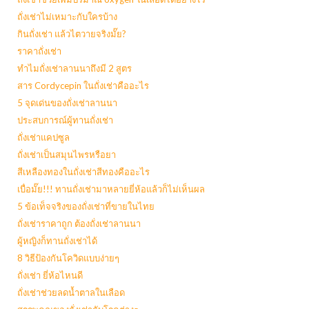
ถั่งเช่าไม่เหมาะกับใครบ้าง
กินถั่งเช่า แล้วไตวายจริงมั๊ย?
ราคาถั่งเช่า
ทำไมถั่งเช่าลานนาถึงมี 2 สูตร
สาร Cordycepin ในถั่งเช่าคืออะไร
5 จุดเด่นของถั่งเช่าลานนา
ประสบการณ์ผู้ทานถั่งเช่า
ถั่งเช่าแคปซูล
ถั่งเช่าเป็นสมุนไพรหรือยา
สีเหลืองทองในถั่งเช่าสีทองคืออะไร
เบื่อมั๊ย!!! ทานถั่งเช่ามาหลายยี่ห้อแล้วก็ไม่เห็นผล
5 ข้อเท็จจริงของถั่งเช่าที่ขายในไทย
ถั่งเช่าราคาถูก ต้องถั่งเช่าลานนา
ผู้หญิงก็ทานถั่งเช่าได้
8 วิธีป้องกันโควิดแบบง่ายๆ
ถั่งเช่า ยี่ห้อไหนดี
ถั่งเช่าช่วยลดน้ำตาลในเลือด