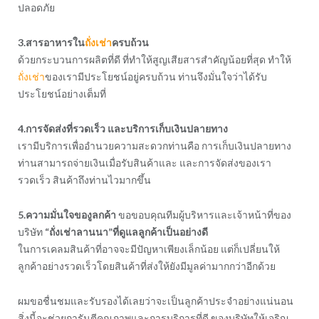
ปลอดภัย
3.สารอาหารใน
ถั่งเช่า
ครบถ้วน
ด้วยกระบวนการผลิตที่ดี ที่ทำให้สูญเสียสารสำคัญน้อยที่สุด ทำให้
ถั่งเช่า
ของเรามีประโยชน์อยู่ครบถ้วน ท่านจึงมั่นใจว่าได้รับ
ประโยชน์อย่างเต็มที่
4.การจัดส่งที่รวดเร็ว และบริการเก็บเงินปลายทาง
เรามีบริการเพื่ออำนวยความสะดวกท่านคือ การเก็บเงินปลายทาง
ท่านสามารถจ่ายเงินเมื่อรับสินค้าและ และการจัดส่งของเรา
รวดเร็ว สินค้าถึงท่านไวมากขึ้น
5.ความมั่นใจของูลกค้า
ขอขอบคุณทีมผู้บริหารและเจ้าหน้าที่ของ
บริษัท
“ถั่งเช่าลานนา”ที่ดูแลลูกค้าเป็นอย่างดี
ในการเคลมสินค้าที่อาจจะมีปัญหาเพียงเล็กน้อย แต่ก็เปลี่ยนให้
ลูกค้าอย่างรวดเร็วโดยสินค้าที่ส่งให้ยังมีมูลค่ามากกว่าอีกด้วย
ผมขอชื่นชมและรับรองได้เลยว่าจะเป็นลูกค้าประจำอย่างแน่นอน
สิ่งนี้จะช่วยการันตีคุณภาพและการบริการที่ดี ของบริษัทให้เจริญ