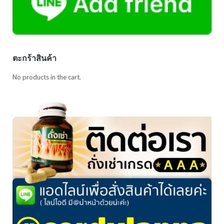
ตะกร้าสินค้า
No products in the cart.