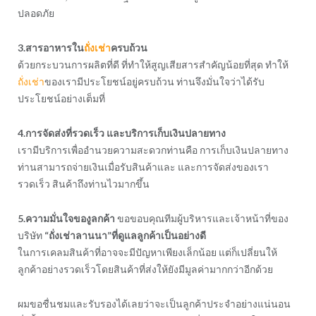
ปลอดภัย
3.สารอาหารใน
ถั่งเช่า
ครบถ้วน
ด้วยกระบวนการผลิตที่ดี ที่ทำให้สูญเสียสารสำคัญน้อยที่สุด ทำให้
ถั่งเช่า
ของเรามีประโยชน์อยู่ครบถ้วน ท่านจึงมั่นใจว่าได้รับ
ประโยชน์อย่างเต็มที่
4.การจัดส่งที่รวดเร็ว และบริการเก็บเงินปลายทาง
เรามีบริการเพื่ออำนวยความสะดวกท่านคือ การเก็บเงินปลายทาง
ท่านสามารถจ่ายเงินเมื่อรับสินค้าและ และการจัดส่งของเรา
รวดเร็ว สินค้าถึงท่านไวมากขึ้น
5.ความมั่นใจของูลกค้า
ขอขอบคุณทีมผู้บริหารและเจ้าหน้าที่ของ
บริษัท
“ถั่งเช่าลานนา”ที่ดูแลลูกค้าเป็นอย่างดี
ในการเคลมสินค้าที่อาจจะมีปัญหาเพียงเล็กน้อย แต่ก็เปลี่ยนให้
ลูกค้าอย่างรวดเร็วโดยสินค้าที่ส่งให้ยังมีมูลค่ามากกว่าอีกด้วย
ผมขอชื่นชมและรับรองได้เลยว่าจะเป็นลูกค้าประจำอย่างแน่นอน