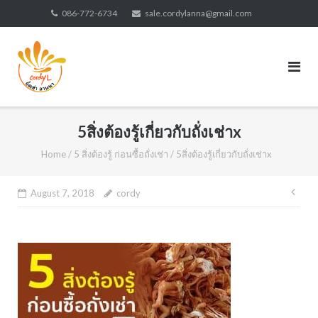
Skip
086-772-6734
sale.cordylanna@gmail.com
to
content
5สิ่งต้องรู้เกี่ยวกับถั่งเช่าx
Home
/
5 สิ่งต้องรู้ ก่อนซื้อถั่งเช่า
/
5สิ่งต้องรู้เกี่ยวกับถั่งเช่าx
Pos
August 7, 2018
cordy
nav