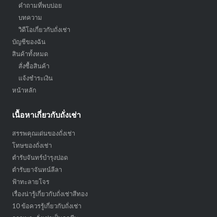
คำถามที่พบบ่อย
บทความ
วิดีโอเกี่ยวกับถั่งเช่า
บัญชีของฉัน
สินค้าทั้งหมด
สั่งซื้อสินค้า
แจ้งชำระเงิน
หน้าหลัก
เนื้อหาเกี่ยวกับถั่งเช่า
สรรพคุณเด่นของถั่งเช่า
โทษของถั่งเช่า
ตำรับจันทร์บำรุงปอด
ตำรับยาจันทน์ลีลา
ฟ้าทะลายโจร
เรื่องน่ารู้เกี่ยวกับถั่งเช่าสีทอง
10 ข้อควรรู้เกี่ยวกับถั่งเช่า