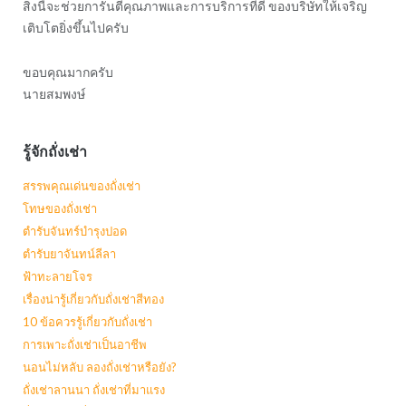
สิ่งนี้จะช่วยการันตีคุณภาพและการบริการที่ดี ของบริษัทให้เจริญ
เติบโตยิ่งขึ้นไปครับ
ขอบคุณมากครับ
นายสมพงษ์
รู้จักถั่งเช่า
สรรพคุณเด่นของถั่งเช่า
โทษของถั่งเช่า
ตำรับจันทร์บำรุงปอด
ตำรับยาจันทน์ลีลา
ฟ้าทะลายโจร
เรื่องน่ารู้เกี่ยวกับถั่งเช่าสีทอง
10 ข้อควรรู้เกี่ยวกับถั่งเช่า
การเพาะถั่งเช่าเป็นอาชีพ
นอนไม่หลับ ลองถั่งเช่าหรือยัง?
ถั่งเช่าลานนา ถั่งเช่าที่มาแรง