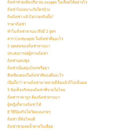
ถั่งเช่าช่วยเพิ่มปริมาณ oxygen ในเลือดได้อย่างไร
ถั่งเช่าไม่เหมาะกับใครบ้าง
กินถั่งเช่า แล้วไตวายจริงมั๊ย?
ราคาถั่งเช่า
ทำไมถั่งเช่าลานนาถึงมี 2 สูตร
สาร Cordycepin ในถั่งเช่าคืออะไร
5 จุดเด่นของถั่งเช่าลานนา
ประสบการณ์ผู้ทานถั่งเช่า
ถั่งเช่าแคปซูล
ถั่งเช่าเป็นสมุนไพรหรือยา
สีเหลืองทองในถั่งเช่าสีทองคืออะไร
เบื่อมั๊ย!!! ทานถั่งเช่ามาหลายยี่ห้อแล้วก็ไม่เห็นผล
5 ข้อเท็จจริงของถั่งเช่าที่ขายในไทย
ถั่งเช่าราคาถูก ต้องถั่งเช่าลานนา
ผู้หญิงก็ทานถั่งเช่าได้
8 วิธีป้องกันโควิดแบบง่ายๆ
ถั่งเช่า ยี่ห้อไหนดี
ถั่งเช่าช่วยลดน้ำตาลในเลือด