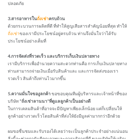
ปลอดภัย
3.สารอาหารใน
ถั่งเช่า
ครบถ้วน
ด้วยกระบวนการผลิตที่ดี ที่ทำให้สูญเสียสารสำคัญน้อยที่สุด ทำให้
ถั่งเช่า
ของเรามีประโยชน์อยู่ครบถ้วน ท่านจึงมั่นใจว่าได้รับ
ประโยชน์อย่างเต็มที่
4.การจัดส่งที่รวดเร็ว และบริการเก็บเงินปลายทาง
เรามีบริการเพื่ออำนวยความสะดวกท่านคือ การเก็บเงินปลายทาง
ท่านสามารถจ่ายเงินเมื่อรับสินค้าและ และการจัดส่งของเรา
รวดเร็ว สินค้าถึงท่านไวมากขึ้น
5.ความมั่นใจของูลกค้า
ขอขอบคุณทีมผู้บริหารและเจ้าหน้าที่ของ
บริษัท
“ถั่งเช่าลานนา”ที่ดูแลลูกค้าเป็นอย่างดี
ในการเคลมสินค้าที่อาจจะมีปัญหาเพียงเล็กน้อย แต่ก็เปลี่ยนให้
ลูกค้าอย่างรวดเร็วโดยสินค้าที่ส่งให้ยังมีมูลค่ามากกว่าอีกด้วย
ผมขอชื่นชมและรับรองได้เลยว่าจะเป็นลูกค้าประจำอย่างแน่นอน
สิ่งนี้จะช่วยการันตีคุณภาพและการบริการที่ดี ของบริษัทให้เจริญ