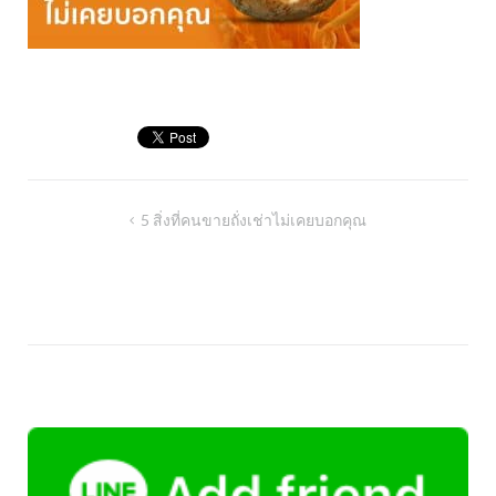
Post
5 สิ่งที่คนขายถั่งเช่าไม่เคยบอกคุณ
navigation