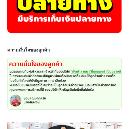
ความมั่นใจของลูกค้า