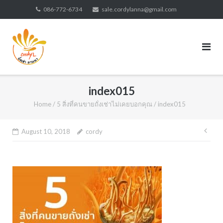
Skip
086-772-6734
sale.cordylanna@gmail.com
to
content
index015
Home
/
5 สิ่งที่คนขายถั่งเช่าไม่เคยบอกคุณ
/
index015
Pos
August 10, 2018
cordy
nav