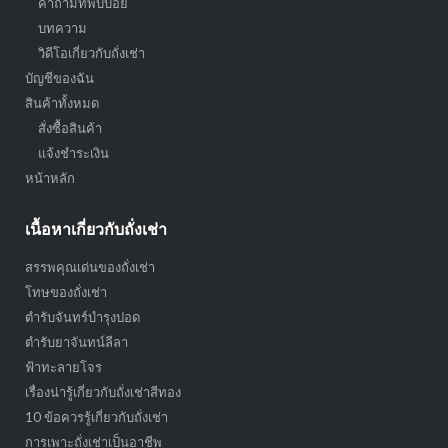
คำถามที่พบบ่อย
บทความ
วิดีโอเกี่ยวกับถั่งเช่า
บัญชีของฉัน
สินค้าทั้งหมด
สั่งซื้อสินค้า
แจ้งชำระเงิน
หน้าหลัก
เนื้อหาเกี่ยวกับถั่งเช่า
สรรพคุณเด่นของถั่งเช่า
โทษของถั่งเช่า
ตำรับจันทร์บำรุงปอด
ตำรับยาจันทน์ลีลา
ฟ้าทะลายโจร
เรื่องน่ารู้เกี่ยวกับถั่งเช่าสีทอง
10 ข้อควรรู้เกี่ยวกับถั่งเช่า
การเพาะถั่งเช่าเป็นอาชีพ