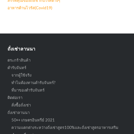
สรรพคุณของถั่งเช่ากับโรคต่างๆ
อาหารต้านไวรัส(Covid19)
ถั่งเช่าลานนา
ตระกร้าสินค้า
ตำรับจันทร์
จากผู้ใช้จริง
ทำไมต้องทานตำรับจันทร์?
ที่มาของตำรับจันทร์
ติดต่อเรา
สั่งซื้อถั่งเช่า
ถั่งเช่าลานนา
50++ เกษตรอินทรีย์ 2021
ความแตกต่างระหว่างถั่งเช่าสูตร100%และถั่งเช่าสูตรอาหารเสริม