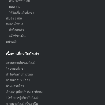
คำถามที่พบบ่อย
บทความ
วิดีโอเกี่ยวกับถั่งเช่า
บัญชีของฉัน
สินค้าทั้งหมด
สั่งซื้อสินค้า
แจ้งชำระเงิน
หน้าหลัก
เนื้อหาเกี่ยวกับถั่งเช่า
สรรพคุณเด่นของถั่งเช่า
โทษของถั่งเช่า
ตำรับจันทร์บำรุงปอด
ตำรับยาจันทน์ลีลา
ฟ้าทะลายโจร
เรื่องน่ารู้เกี่ยวกับถั่งเช่าสีทอง
10 ข้อควรรู้เกี่ยวกับถั่งเช่า
การเพาะถั่งเช่าเป็นอาชีพ