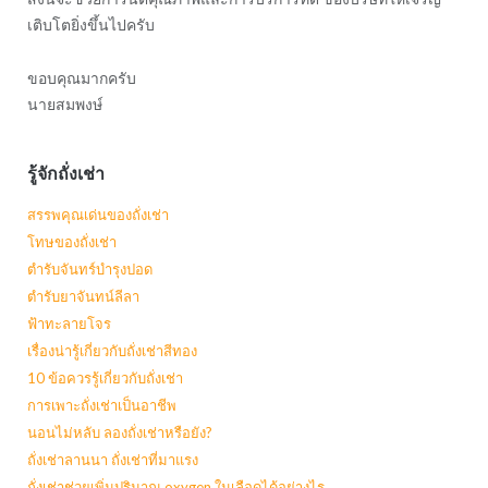
เติบโตยิ่งขึ้นไปครับ
ขอบคุณมากครับ
นายสมพงษ์
รู้จักถั่งเช่า
สรรพคุณเด่นของถั่งเช่า
โทษของถั่งเช่า
ตำรับจันทร์บำรุงปอด
ตำรับยาจันทน์ลีลา
ฟ้าทะลายโจร
เรื่องน่ารู้เกี่ยวกับถั่งเช่าสีทอง
10 ข้อควรรู้เกี่ยวกับถั่งเช่า
การเพาะถั่งเช่าเป็นอาชีพ
นอนไม่หลับ ลองถั่งเช่าหรือยัง?
ถั่งเช่าลานนา ถั่งเช่าที่มาแรง
ถั่งเช่าช่วยเพิ่มปริมาณ oxygen ในเลือดได้อย่างไร