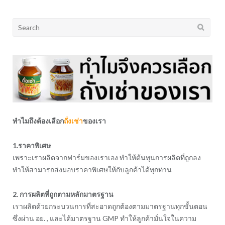
Search
for:
ทำไมถึงต้องเลือก
ถั่งเช่า
ของเรา
1.ราคาพิเศษ
เพราะเราผลิตจากฟาร์มของเราเอง ทำให้ต้นทุนการผลิตที่ถูกลง
ทำให้สามารถส่งมอบราคาพิเศษให้กับลูกค้าได้ทุกท่าน
2. การผลิตที่ถูกตามหลักมาตรฐาน
เราผลิตด้วยกระบวนการที่สะอาดถูกต้องตามมาตรฐานทุกขั้นตอน
ซึ่งผ่าน อย. , และได้มาตรฐาน GMP ทำให้ลูกค้ามั่นใจในความ