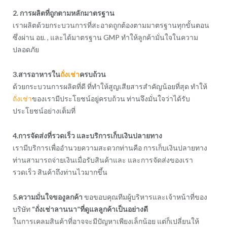
2. การผลิตที่ถูกตามหลักมาตรฐาน
เราผลิตด้วยกระบวนการที่สะอาดถูกต้องตามมาตรฐานทุกขั้นตอน
ซึ่งผ่าน อย. , และได้มาตรฐาน GMP ทำให้ลูกค้ามั่นใจในความ
ปลอดภัย
3.สารอาหารใน
ถั่งเช่า
ครบถ้วน
ด้วยกระบวนการผลิตที่ดี ที่ทำให้สูญเสียสารสำคัญน้อยที่สุด ทำให้
ถั่งเช่า
ของเรามีประโยชน์อยู่ครบถ้วน ท่านจึงมั่นใจว่าได้รับ
ประโยชน์อย่างเต็มที่
4.การจัดส่งที่รวดเร็ว และบริการเก็บเงินปลายทาง
เรามีบริการเพื่ออำนวยความสะดวกท่านคือ การเก็บเงินปลายทาง
ท่านสามารถจ่ายเงินเมื่อรับสินค้าและ และการจัดส่งของเรา
รวดเร็ว สินค้าถึงท่านไวมากขึ้น
5.ความมั่นใจของูลกค้า
ขอขอบคุณทีมผู้บริหารและเจ้าหน้าที่ของ
บริษัท
“ถั่งเช่าลานนา”ที่ดูแลลูกค้าเป็นอย่างดี
ในการเคลมสินค้าที่อาจจะมีปัญหาเพียงเล็กน้อย แต่ก็เปลี่ยนให้