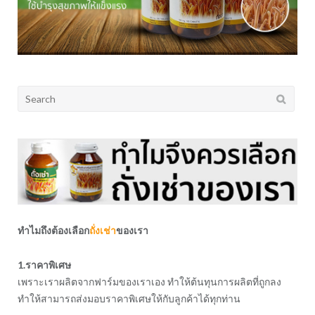
Search
for:
ทำไมถึงต้องเลือก
ถั่งเช่า
ของเรา
1.ราคาพิเศษ
เพราะเราผลิตจากฟาร์มของเราเอง ทำให้ต้นทุนการผลิตที่ถูกลง
ทำให้สามารถส่งมอบราคาพิเศษให้กับลูกค้าได้ทุกท่าน