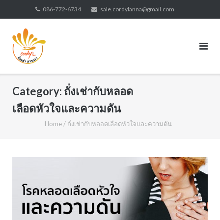
Skip
086-772-6734
sale.cordylanna@gmail.com
to
content
Category:
ถั่งเช่ากับหลอด
เลือดหัวใจและความดัน
Home
/
ถั่งเช่ากับหลอดเลือดหัวใจและความดัน