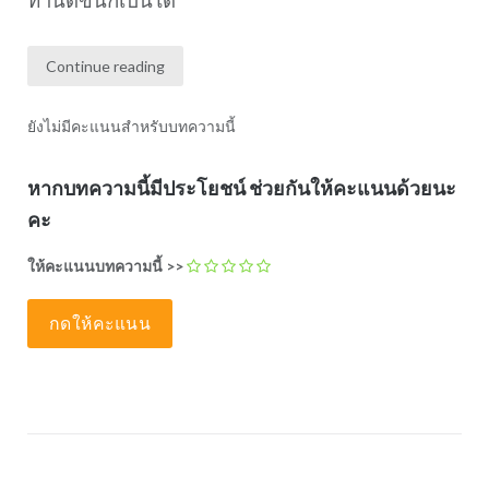
ท่านดีขึ้นก็เป็นได้
Continue reading
ยังไม่มีคะแนนสำหรับบทความนี้
หากบทความนี้มีประโยชน์ ช่วยกันให้คะแนนด้วยนะ
คะ
ให้คะแนนบทความนี้ >>