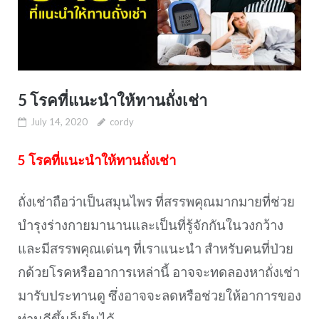
5 โรคที่แนะนำให้ทานถั่งเช่า
July 14, 2020
cordy
5 โรคที่แนะนำให้ทานถั่งเช่า
ถั่งเช่าถือว่าเป็นสมุนไพร ที่สรรพคุณมากมายที่ช่วย
บำรุงร่างกายมานานและเป็นที่รู้จักกันในวงกว้าง
และมีสรรพคุณเด่นๆ ที่เราแนะนำ สำหรับคนที่ป่วย
กด้วยโรคหรืออาการเหล่านี้ อาจจะทดลองหาถั่งเช่า
มารับประทานดู ซึ่งอาจจะลดหรือช่วยให้อาการของ