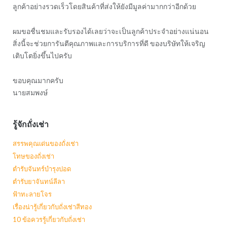
ลูกค้าอย่างรวดเร็วโดยสินค้าที่ส่งให้ยังมีมูลค่ามากกว่าอีกด้วย
ผมขอชื่นชมและรับรองได้เลยว่าจะเป็นลูกค้าประจำอย่างแน่นอน
สิ่งนี้จะช่วยการันตีคุณภาพและการบริการที่ดี ของบริษัทให้เจริญ
เติบโตยิ่งขึ้นไปครับ
ขอบคุณมากครับ
นายสมพงษ์
รู้จักถั่งเช่า
สรรพคุณเด่นของถั่งเช่า
โทษของถั่งเช่า
ตำรับจันทร์บำรุงปอด
ตำรับยาจันทน์ลีลา
ฟ้าทะลายโจร
เรื่องน่ารู้เกี่ยวกับถั่งเช่าสีทอง
10 ข้อควรรู้เกี่ยวกับถั่งเช่า