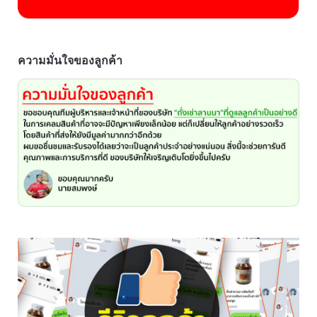
ความมั่นใจของลูกค้า