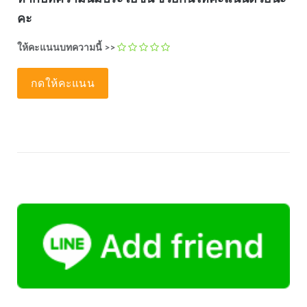
คะ
ให้คะแนนบทความนี้ >>