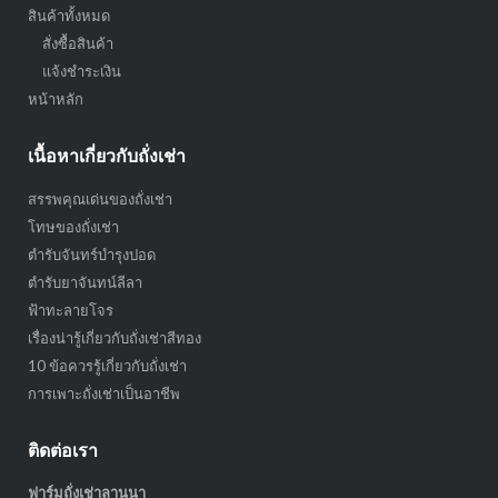
สินค้าทั้งหมด
สั่งซื้อสินค้า
แจ้งชำระเงิน
หน้าหลัก
เนื้อหาเกี่ยวกับถั่งเช่า
สรรพคุณเด่นของถั่งเช่า
โทษของถั่งเช่า
ตำรับจันทร์บำรุงปอด
ตำรับยาจันทน์ลีลา
ฟ้าทะลายโจร
เรื่องน่ารู้เกี่ยวกับถั่งเช่าสีทอง
10 ข้อควรรู้เกี่ยวกับถั่งเช่า
การเพาะถั่งเช่าเป็นอาชีพ
ติดต่อเรา
ฟาร์มถั่งเช่าลานนา