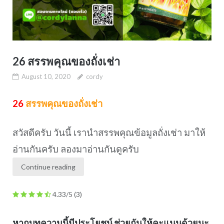
26 สรรพคุณของถั่งเช่า
August 10, 2020
cordy
26
สรรพคุณของถั่งเช่า
สวัสดีครับ วันนี้ เรานำสรรพคุณข้อมูลถั่งเช่า มาให้
อ่านกันครับ ลองมาอ่านกันดูครับ
Continue reading
4.33/5
(3)
หากบทความนี้มีประโยชน์ ช่วยกันให้คะแนนด้วยนะ