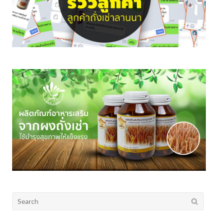
Search
for: