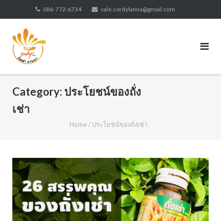
Skip
086-772-6734
sale.cordylanna@gmail.com
to
content
Category:
ประโยชน์ของถั่ง
เช่า
Home
/
ประโยชน์ของถั่งเช่า