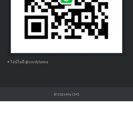
• ไลน์ไอดี @cordylanna
© 2026
My CMS