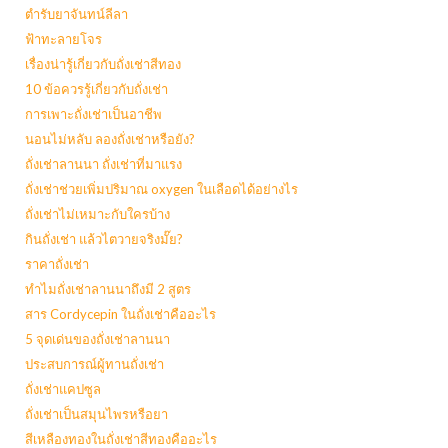
ตำรับยาจันทน์ลีลา
ฟ้าทะลายโจร
เรื่องน่ารู้เกี่ยวกับถั่งเช่าสีทอง
10 ข้อควรรู้เกี่ยวกับถั่งเช่า
การเพาะถั่งเช่าเป็นอาชีพ
นอนไม่หลับ ลองถั่งเช่าหรือยัง?
ถั่งเช่าลานนา ถั่งเช่าที่มาแรง
ถั่งเช่าช่วยเพิ่มปริมาณ oxygen ในเลือดได้อย่างไร
ถั่งเช่าไม่เหมาะกับใครบ้าง
กินถั่งเช่า แล้วไตวายจริงมั๊ย?
ราคาถั่งเช่า
ทำไมถั่งเช่าลานนาถึงมี 2 สูตร
สาร Cordycepin ในถั่งเช่าคืออะไร
5 จุดเด่นของถั่งเช่าลานนา
ประสบการณ์ผู้ทานถั่งเช่า
ถั่งเช่าแคปซูล
ถั่งเช่าเป็นสมุนไพรหรือยา
สีเหลืองทองในถั่งเช่าสีทองคืออะไร