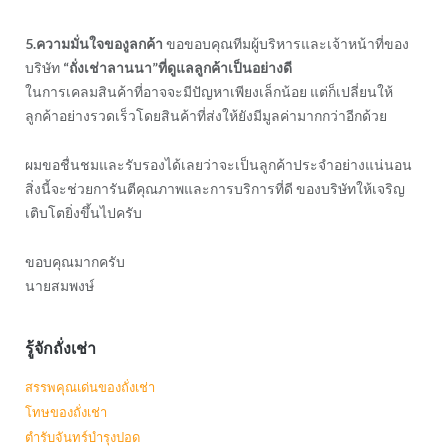
5.ความมั่นใจของูลกค้า
ขอขอบคุณทีมผู้บริหารและเจ้าหน้าที่ของ
บริษัท
“ถั่งเช่าลานนา”ที่ดูแลลูกค้าเป็นอย่างดี
ในการเคลมสินค้าที่อาจจะมีปัญหาเพียงเล็กน้อย แต่ก็เปลี่ยนให้
ลูกค้าอย่างรวดเร็วโดยสินค้าที่ส่งให้ยังมีมูลค่ามากกว่าอีกด้วย
ผมขอชื่นชมและรับรองได้เลยว่าจะเป็นลูกค้าประจำอย่างแน่นอน
สิ่งนี้จะช่วยการันตีคุณภาพและการบริการที่ดี ของบริษัทให้เจริญ
เติบโตยิ่งขึ้นไปครับ
ขอบคุณมากครับ
นายสมพงษ์
รู้จักถั่งเช่า
สรรพคุณเด่นของถั่งเช่า
โทษของถั่งเช่า
ตำรับจันทร์บำรุงปอด