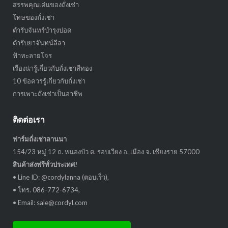
สรรพคุณเด่นของถั่งเช่า
โทษของถั่งเช่า
ตำรับจันทร์บำรุงปอด
ตำรับยาจันทน์ลีลา
ฟ้าทะลายโจร
เรื่องน่ารู้เกี่ยวกับถั่งเช่าสีทอง
10 ข้อควรรู้เกี่ยวกับถั่งเช่า
การเพาะถั่งเช่าเป็นอาชีพ
ติดต่อเรา
ฟาร์มถั่งเช่าลานนา
154/23 หมู่ 12 ถ. หนองบัว ต. รอบเวียง อ. เมือง จ. เชียงราย 57000
สินค้าส่งฟรีทั่วประเทศ!
• Line ID: @cordylanna (ตอบเร็ว),
• โทร. 086-772-6734,
• Email: sale@cordyl.com