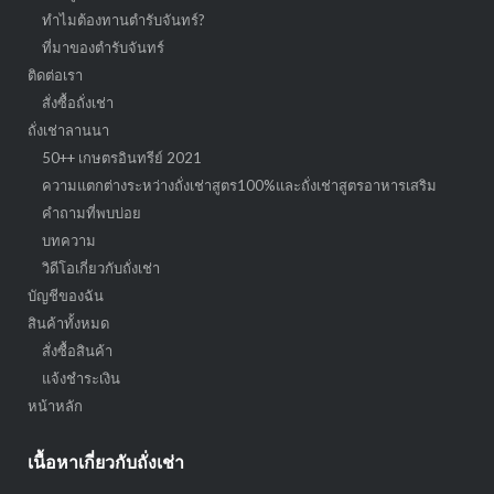
ทำไมต้องทานตำรับจันทร์?
ที่มาของตำรับจันทร์
ติดต่อเรา
สั่งซื้อถั่งเช่า
ถั่งเช่าลานนา
50++ เกษตรอินทรีย์ 2021
ความแตกต่างระหว่างถั่งเช่าสูตร100%และถั่งเช่าสูตรอาหารเสริม
คำถามที่พบบ่อย
บทความ
วิดีโอเกี่ยวกับถั่งเช่า
บัญชีของฉัน
สินค้าทั้งหมด
สั่งซื้อสินค้า
แจ้งชำระเงิน
หน้าหลัก
เนื้อหาเกี่ยวกับถั่งเช่า