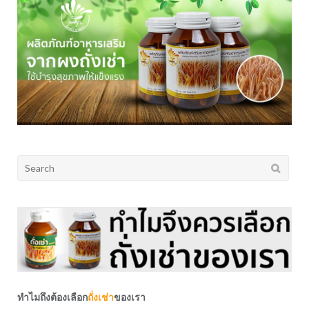
Search
for:
ทำไมถึงต้องเลือก
ถั่งเช่า
ของเรา