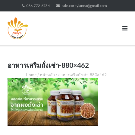
Skip
086-772-6734
sale.cordylanna@gmail.com
to
content
อาหารเสริมถั่งเช่า-880×462
Home
/
หน้าหลัก
/
อาหารเสริมถั่งเช่า-880×462