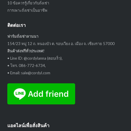
10 ข้อควรรู้เกี่ยวกับถั่งเช่า
การเพาะถั่งเช่าเป็นอาชีพ
ติดต่อเรา
ฟาร์มถั่งเช่าลานนา
154/23 หมู่ 12 ถ. หนองบัว ต. รอบเวียง อ. เมือง จ. เชียงราย 57000
สินค้าส่งฟรีทั่วประเทศ!
• Line ID: @cordylanna (ตอบเร็ว),
• โทร. 086-772-6734,
• Email: sale@cordyl.com
แอดไลน์เพื่อสั่งสินค้า