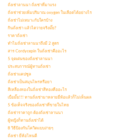
ถั่งเช่าลานนา ถั่งเช่าที่มาแรง
ถั่งเช่าช่วยเพิ่มปริมาณ oxygen ในเลือดได้อย่างไร
ถั่งเช่าไม่เหมาะกับใครบ้าง
กินถั่งเช่า แล้วไตวายจริงมั๊ย?
ราคาถั่งเช่า
ทำไมถั่งเช่าลานนาถึงมี 2 สูตร
สาร Cordycepin ในถั่งเช่าคืออะไร
5 จุดเด่นของถั่งเช่าลานนา
ประสบการณ์ผู้ทานถั่งเช่า
ถั่งเช่าแคปซูล
ถั่งเช่าเป็นสมุนไพรหรือยา
สีเหลืองทองในถั่งเช่าสีทองคืออะไร
เบื่อมั๊ย!!! ทานถั่งเช่ามาหลายยี่ห้อแล้วก็ไม่เห็นผล
5 ข้อเท็จจริงของถั่งเช่าที่ขายในไทย
ถั่งเช่าราคาถูก ต้องถั่งเช่าลานนา
ผู้หญิงก็ทานถั่งเช่าได้
8 วิธีป้องกันโควิดแบบง่ายๆ
ถั่งเช่า ยี่ห้อไหนดี