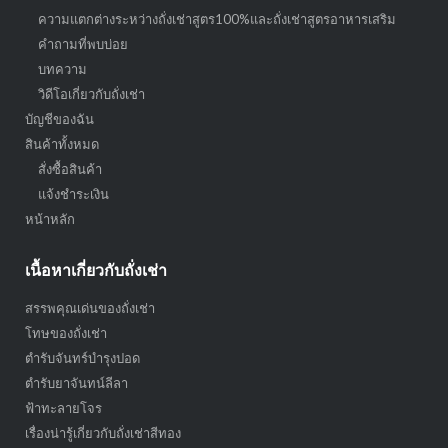
ความแตกต่างระหว่างถั่งเช่าสูตร100%และถั่งเช่าสูตรอาหารเสริม
คำถามที่พบบ่อย
บทความ
วิดีโอเกี่ยวกับถั่งเช่า
บัญชีของฉัน
สินค้าทั้งหมด
สั่งซื้อสินค้า
แจ้งชำระเงิน
หน้าหลัก
เนื้อหาเกี่ยวกับถั่งเช่า
สรรพคุณเด่นของถั่งเช่า
โทษของถั่งเช่า
ตำรับจันทร์บำรุงปอด
ตำรับยาจันทน์ลีลา
ฟ้าทะลายโจร
เรื่องน่ารู้เกี่ยวกับถั่งเช่าสีทอง