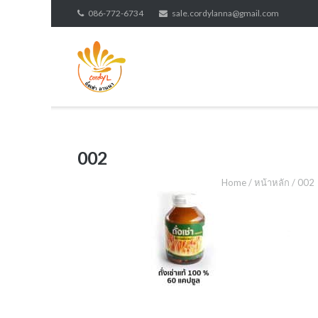
Skip
086-772-6734
sale.cordylanna@gmail.com
to
content
002
Home
/
หน้าหลัก
/
002