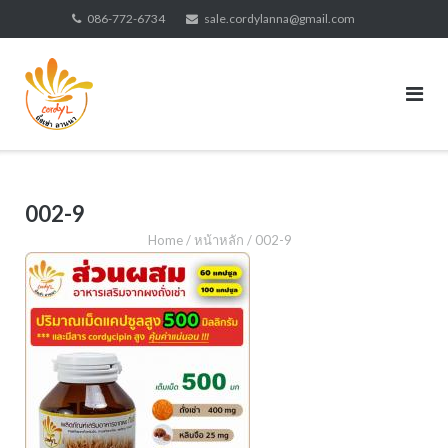
Skip
086-772-6734
sale.cordylanna@gmail.com
to
content
002-9
Home
/
หน้าหลัก
/
002-9