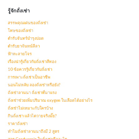
รู้จักถั่งเช่า
สรรพคุณเด่นของถั่งเช่า
โทษของถั่งเช่า
ตำรับจันทร์บำรุงปอด
ตำรับยาจันทน์ลีลา
ฟ้าทะลายโจร
เรื่องน่ารู้เกี่ยวกับถั่งเช่าสีทอง
10 ข้อควรรู้เกี่ยวกับถั่งเช่า
การเพาะถั่งเช่าเป็นอาชีพ
นอนไม่หลับ ลองถั่งเช่าหรือยัง?
ถั่งเช่าลานนา ถั่งเช่าที่มาแรง
ถั่งเช่าช่วยเพิ่มปริมาณ oxygen ในเลือดได้อย่างไร
ถั่งเช่าไม่เหมาะกับใครบ้าง
กินถั่งเช่า แล้วไตวายจริงมั๊ย?
ราคาถั่งเช่า
ทำไมถั่งเช่าลานนาถึงมี 2 สูตร
สาร Cordycepin ในถั่งเช่าคืออะไร