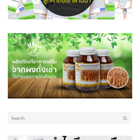
Search
for: