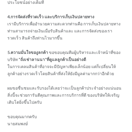
ประโยชน์อย่างเต็มที่
4.การจัดส่งที่รวดเร็ว และบริการเก็บเงินปลายทาง
เรามีบริการเพื่ออำนวยความสะดวกท่านคือ การเก็บเงินปลายทาง
ท่านสามารถจ่ายเงินเมื่อรับสินค้าและ และการจัดส่งของเรา
รวดเร็ว สินค้าถึงท่านไวมากขึ้น
5.ความมั่นใจของูลกค้า
ขอขอบคุณทีมผู้บริหารและเจ้าหน้าที่ของ
บริษัท
“ถั่งเช่าลานนา”ที่ดูแลลูกค้าเป็นอย่างดี
ในการเคลมสินค้าที่อาจจะมีปัญหาเพียงเล็กน้อย แต่ก็เปลี่ยนให้
ลูกค้าอย่างรวดเร็วโดยสินค้าที่ส่งให้ยังมีมูลค่ามากกว่าอีกด้วย
ผมขอชื่นชมและรับรองได้เลยว่าจะเป็นลูกค้าประจำอย่างแน่นอน
สิ่งนี้จะช่วยการันตีคุณภาพและการบริการที่ดี ของบริษัทให้เจริญ
เติบโตยิ่งขึ้นไปครับ
ขอบคุณมากครับ
นายสมพงษ์