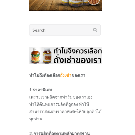
Search
for:
ทำไมถึงต้องเลือก
ถั่งเช่า
ของเรา
1.ราคาพิเศษ
เพราะเราผลิตจากฟาร์มของเราเอง
ทำให้ต้นทุนการผลิตที่ถูกลง ทำให้
สามารถส่งมอบราคาพิเศษให้กับลูกค้าได้
ทุกท่าน
2. การผลิตที่ถูกตามหลักมาตรฐาน