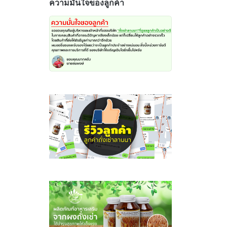
ความมั่นใจของลูกค้า