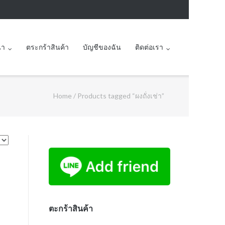
นา
ตระกร้าสินค้า
บัญชีของฉัน
ติดต่อเรา
Home
/ Products tagged “ผงถั่งเช่า”
ตะกร้าสินค้า