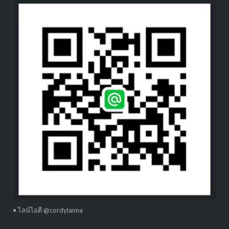
• ไลน์ไอดี @cordylanna