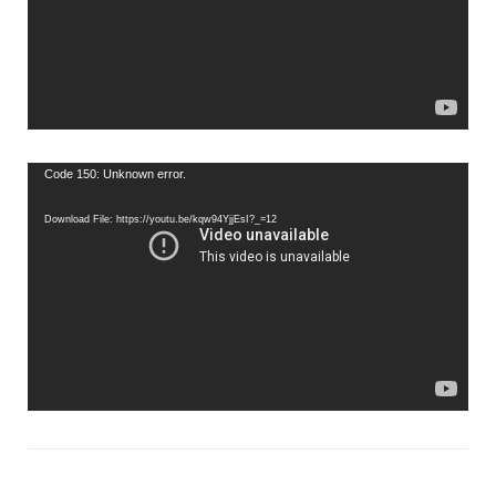
Video
Code 150: Unknown error.
Player
Download File: https://youtu.be/kqw94YjjEsI?_=12