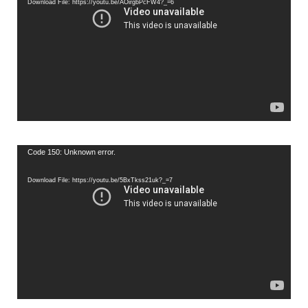
Download File: https://youtu.be/AOirgbPcFW4?_=6
Video
Code 150: Unknown error.
Player
Download File: https://youtu.be/5BxTkss21uk?_=7