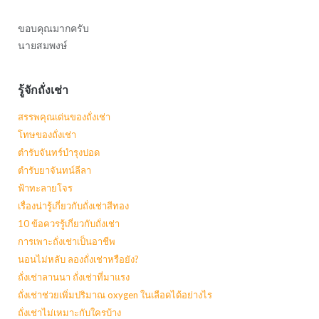
ขอบคุณมากครับ
นายสมพงษ์
รู้จักถั่งเช่า
สรรพคุณเด่นของถั่งเช่า
โทษของถั่งเช่า
ตำรับจันทร์บำรุงปอด
ตำรับยาจันทน์ลีลา
ฟ้าทะลายโจร
เรื่องน่ารู้เกี่ยวกับถั่งเช่าสีทอง
10 ข้อควรรู้เกี่ยวกับถั่งเช่า
การเพาะถั่งเช่าเป็นอาชีพ
นอนไม่หลับ ลองถั่งเช่าหรือยัง?
ถั่งเช่าลานนา ถั่งเช่าที่มาแรง
ถั่งเช่าช่วยเพิ่มปริมาณ oxygen ในเลือดได้อย่างไร
ถั่งเช่าไม่เหมาะกับใครบ้าง