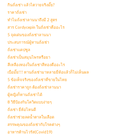
กินถั่งเช่า แล้วไตวายจริงมั๊ย?
ราคาถั่งเช่า
ทำไมถั่งเช่าลานนาถึงมี 2 สูตร
สาร Cordycepin ในถั่งเช่าคืออะไร
5 จุดเด่นของถั่งเช่าลานนา
ประสบการณ์ผู้ทานถั่งเช่า
ถั่งเช่าแคปซูล
ถั่งเช่าเป็นสมุนไพรหรือยา
สีเหลืองทองในถั่งเช่าสีทองคืออะไร
เบื่อมั๊ย!!! ทานถั่งเช่ามาหลายยี่ห้อแล้วก็ไม่เห็นผล
5 ข้อเท็จจริงของถั่งเช่าที่ขายในไทย
ถั่งเช่าราคาถูก ต้องถั่งเช่าลานนา
ผู้หญิงก็ทานถั่งเช่าได้
8 วิธีป้องกันโควิดแบบง่ายๆ
ถั่งเช่า ยี่ห้อไหนดี
ถั่งเช่าช่วยลดน้ำตาลในเลือด
สรรพคุณของถั่งเช่ากับโรคต่างๆ
อาหารต้านไวรัส(Covid19)