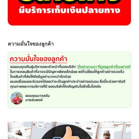
ความมั่นใจของลูกค้า