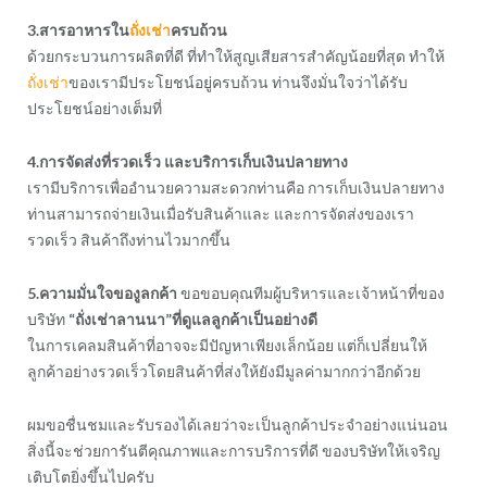
3.สารอาหารใน
ถั่งเช่า
ครบถ้วน
ด้วยกระบวนการผลิตที่ดี ที่ทำให้สูญเสียสารสำคัญน้อยที่สุด ทำให้
ถั่งเช่า
ของเรามีประโยชน์อยู่ครบถ้วน ท่านจึงมั่นใจว่าได้รับ
ประโยชน์อย่างเต็มที่
4.การจัดส่งที่รวดเร็ว และบริการเก็บเงินปลายทาง
เรามีบริการเพื่ออำนวยความสะดวกท่านคือ การเก็บเงินปลายทาง
ท่านสามารถจ่ายเงินเมื่อรับสินค้าและ และการจัดส่งของเรา
รวดเร็ว สินค้าถึงท่านไวมากขึ้น
5.ความมั่นใจของูลกค้า
ขอขอบคุณทีมผู้บริหารและเจ้าหน้าที่ของ
บริษัท
“ถั่งเช่าลานนา”ที่ดูแลลูกค้าเป็นอย่างดี
ในการเคลมสินค้าที่อาจจะมีปัญหาเพียงเล็กน้อย แต่ก็เปลี่ยนให้
ลูกค้าอย่างรวดเร็วโดยสินค้าที่ส่งให้ยังมีมูลค่ามากกว่าอีกด้วย
ผมขอชื่นชมและรับรองได้เลยว่าจะเป็นลูกค้าประจำอย่างแน่นอน
สิ่งนี้จะช่วยการันตีคุณภาพและการบริการที่ดี ของบริษัทให้เจริญ
เติบโตยิ่งขึ้นไปครับ