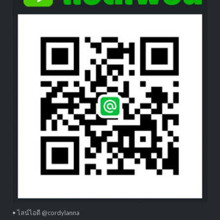
• ไลน์ไอดี @cordylanna