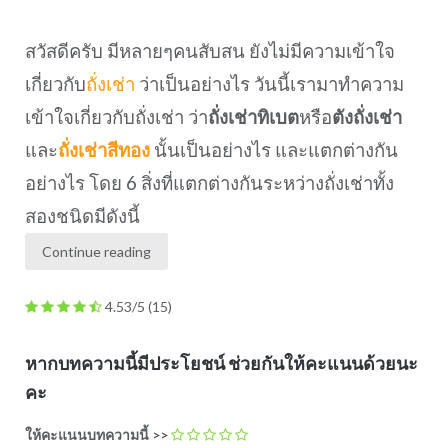
สวัสดีครับ มีหลายๆคนสับสน ยังไม่มีความเข้าใจ
เกี่ยวกับ
ถั่งเช่า
ว่าเป็นอย่างไร วันนี้เรามาทำความ
เข้าใจเกี่ยวกับถั่งเช่า ว่า
ถั่งเช่าทิเบต
หรือ
ตังถั่งเช่า
และ
ถั่งเช่าสีทอง
นั้นเป็นอย่างไร และแตกต่างกัน
อย่างไร โดย 6 สิ่งที่แตกต่างกันระหว่างถั่งเช่าทั้ง
สองชนิดมีดังนี้
Continue reading
4.53/5
(15)
หากบทความนี้มีประโยชน์ ช่วยกันให้คะแนนด้วยนะ
คะ
ให้คะแนนบทความนี้ >>