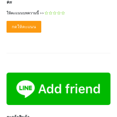
คะ
ให้คะแนนบทความนี้ >>
ตะกร้าสินค้า