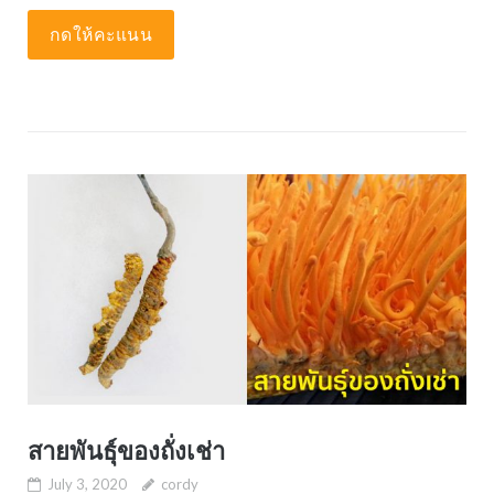
สายพันธุ์ของถั่งเช่า
July 3, 2020
cordy