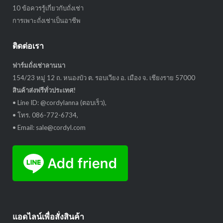
10 ข้อควรรู้เกี่ยวกับถั่งเช่า
การเพาะถั่งเช่าเป็นอาชีพ
ติดต่อเรา
ฟาร์มถั่งเช่าลานนา
154/23 หมู่ 12 ถ. หนองบัว ต. รอบเวียง อ. เมือง จ. เชียงราย 57000
สินค้าส่งฟรีทั่วประเทศ!
• Line ID: @cordylanna (ตอบเร็ว),
• โทร. 086-772-6734,
• Email: sale@cordyl.com
แอดไลน์เพื่อสั่งสินค้า