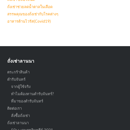
ถั่งเช่าช่วยลดน้ำตาลในเลือด
สรรพคุณของถั่งเช่ากับโรคต่างๆ
อาหารต้านไวรัส(Covid19)
ถั่งเช่าลานนา
ตระกร้าสินค้า
ตำรับจันทร์
จากผู้ใช้จริง
ทำไมต้องทานตำรับจันทร์?
ที่มาของตำรับจันทร์
ติดต่อเรา
สั่งซื้อถั่งเช่า
ถั่งเช่าลานนา
50++ เกษตรอินทรีย์ 2021