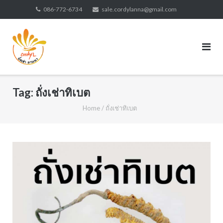
Skip
086-772-6734
sale.cordylanna@gmail.com
to
content
Tag:
ถั่งเช่าทิเบต
Home
/
ถั่งเช่าทิเบต