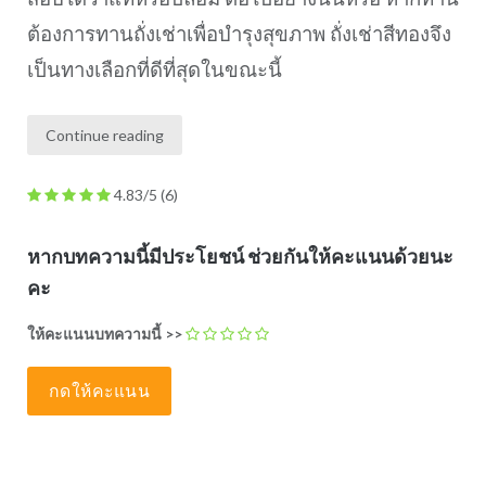
ต้องการทานถั่งเช่าเพื่อบำรุงสุขภาพ ถั่งเช่าสีทองจึง
เป็นทางเลือกที่ดีที่สุดในขณะนี้
Continue reading
4.83/5
(6)
หากบทความนี้มีประโยชน์ ช่วยกันให้คะแนนด้วยนะ
คะ
ให้คะแนนบทความนี้ >>