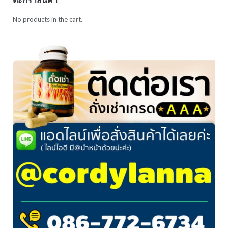
No products in the cart.