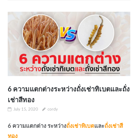
6 ความแตกต่างระหว่างถั่งเช่าทิเบตและถั่ง
เช่าสีทอง
July 15, 2020
cordy
6 ความแตกต่าง ระหว่าง
ถั่งเช่าทิเบต
และ
ถั่งเช่าสี
ทอง