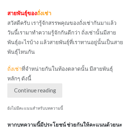
สายพันธุ์ของ
ถั่งเช่า
สวัสดีครับ เรารู้จักสรรพคุณของถั่งเช่ากันมาแล้ว
วันนี้เรามาทำความรู้จักกันดีกว่า ถั่งเช่านั้นมีสาย
พันธุ์อะไรบ้าง แล้วสายพันธุ์ที่เราทานอยู่นั้นเป็นสาย
พันธุ์ไหนกัน
ถั่งเช่า
ที่จำหน่ายกันในท้องตลาดนั้น มีสายพันธุ์
หลักๆ ดังนี้
Continue reading
ยังไม่มีคะแนนสำหรับบทความนี้
หากบทความนี้มีประโยชน์ ช่วยกันให้คะแนนด้วยนะ