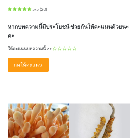
5/5
(20)
หากบทความนี้มีประโยชน์ ช่วยกันให้คะแนนด้วยนะ
คะ
ให้คะแนนบทความนี้ >>