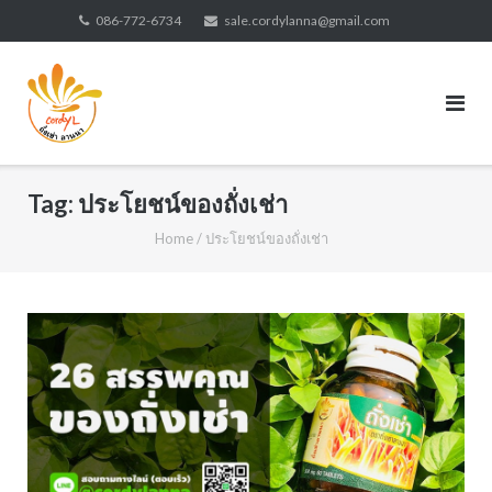
Skip
086-772-6734
sale.cordylanna@gmail.com
to
content
Tag:
ประโยชน์ของถั่งเช่า
Home
/
ประโยชน์ของถั่งเช่า