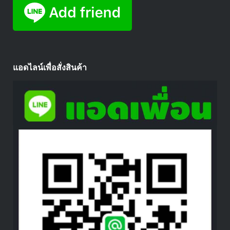
แอดไลน์เพื่อสั่งสินค้า