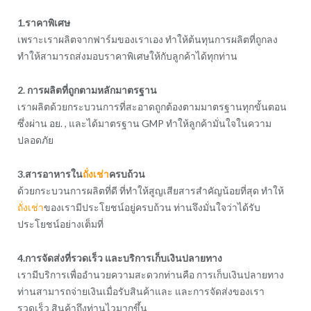
1.ราคาพิเศษ
เพราะเราผลิตจากฟาร์มของเราเอง ทำให้ต้นทุนการผลิตที่ถูกลง
ทำให้สามารถส่งมอบราคาพิเศษให้กับลูกค้าได้ทุกท่าน
2. การผลิตที่ถูกตามหลักมาตรฐาน
เราผลิตด้วยกระบวนการที่สะอาดถูกต้องตามมาตรฐานทุกขั้นตอน
ซึ่งผ่าน อย. , และได้มาตรฐาน GMP ทำให้ลูกค้ามั่นใจในความ
ปลอดภัย
3.สารอาหารใน
ถั่งเช่า
ครบถ้วน
ด้วยกระบวนการผลิตที่ดี ที่ทำให้สูญเสียสารสำคัญน้อยที่สุด ทำให้
ถั่งเช่า
ของเรามีประโยชน์อยู่ครบถ้วน ท่านจึงมั่นใจว่าได้รับ
ประโยชน์อย่างเต็มที่
4.การจัดส่งที่รวดเร็ว และบริการเก็บเงินปลายทาง
เรามีบริการเพื่ออำนวยความสะดวกท่านคือ การเก็บเงินปลายทาง
ท่านสามารถจ่ายเงินเมื่อรับสินค้าและ และการจัดส่งของเรา
รวดเร็ว สินค้าถึงท่านไวมากขึ้น