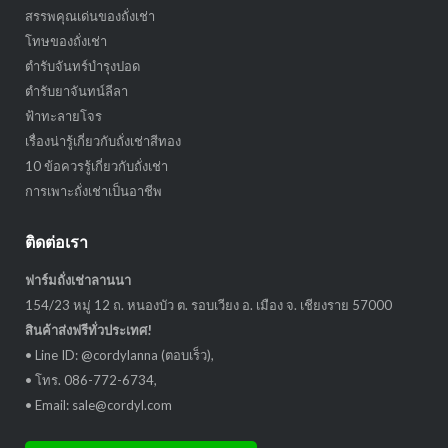
สรรพคุณเด่นของถั่งเช่า
โทษของถั่งเช่า
ตำรับจันทร์บำรุงปอด
ตำรับยาจันทน์ลีลา
ฟ้าทะลายโจร
เรื่องน่ารู้เกี่ยวกับถั่งเช่าสีทอง
10 ข้อควรรู้เกี่ยวกับถั่งเช่า
การเพาะถั่งเช่าเป็นอาชีพ
ติดต่อเรา
ฟาร์มถั่งเช่าลานนา
154/23 หมู่ 12 ถ. หนองบัว ต. รอบเวียง อ. เมือง จ. เชียงราย 57000
สินค้าส่งฟรีทั่วประเทศ!
• Line ID: @cordylanna (ตอบเร็ว),
• โทร. 086-772-6734,
• Email: sale@cordyl.com