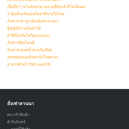
เบื่อมั๊ย!!! ทานถั่งเช่ามาหลายยี่ห้อแล้วก็ไม่เห็นผล
5 ข้อเท็จจริงของถั่งเช่าที่ขายในไทย
ถั่งเช่าราคาถูก ต้องถั่งเช่าลานนา
ผู้หญิงก็ทานถั่งเช่าได้
8 วิธีป้องกันโควิดแบบง่ายๆ
ถั่งเช่า ยี่ห้อไหนดี
ถั่งเช่าช่วยลดน้ำตาลในเลือด
สรรพคุณของถั่งเช่ากับโรคต่างๆ
อาหารต้านไวรัส(Covid19)
ถั่งเช่าลานนา
ตระกร้าสินค้า
ตำรับจันทร์
จากผู้ใช้จริง