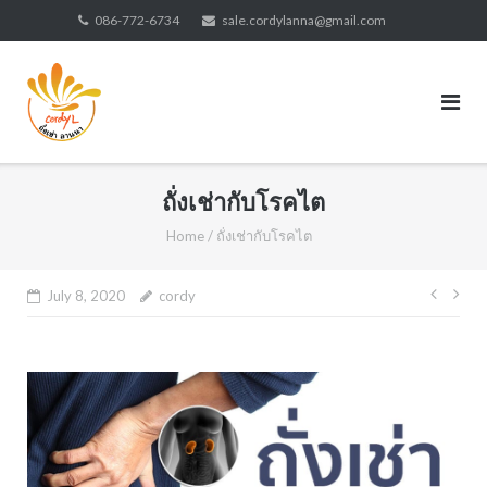
Skip
086-772-6734
sale.cordylanna@gmail.com
to
content
ถั่งเช่ากับโรคไต
Home
/
ถั่งเช่ากับโรคไต
Post
July 8, 2020
cordy
navig