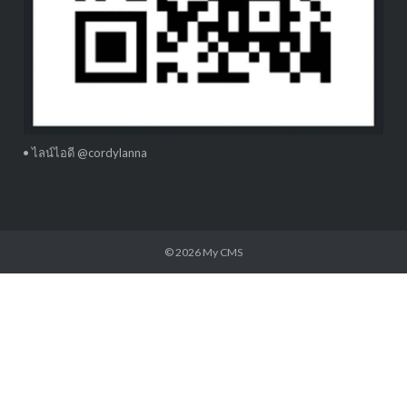
• ไลน์ไอดี @cordylanna
© 2026
My CMS