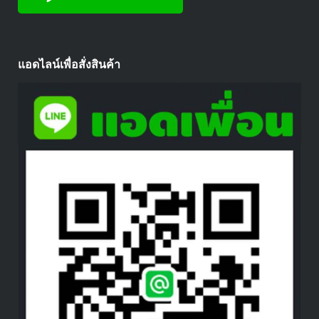
แอดไลน์เพื่อสั่งสินค้า