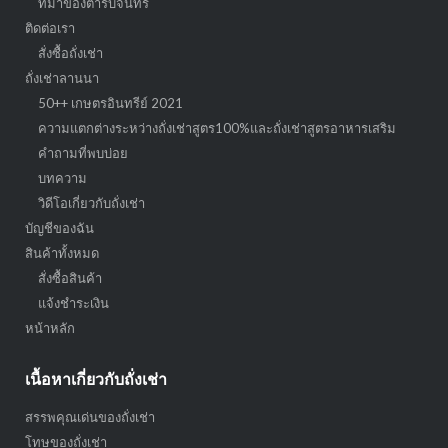
ที่มาของตำรับจันทร์
ติดต่อเรา
สั่งซื้อถั่งเช่า
ถั่งเช่าลานนา
50++ เกษตรอินทรีย์ 2021
ความแตกต่างระหว่างถั่งเช่าสูตร100%และถั่งเช่าสูตรอาหารเสริม
คำถามที่พบบ่อย
บทความ
วิดีโอเกี่ยวกับถั่งเช่า
บัญชีของฉัน
สินค้าทั้งหมด
สั่งซื้อสินค้า
แจ้งชำระเงิน
หน้าหลัก
เนื้อหาเกี่ยวกับถั่งเช่า
สรรพคุณเด่นของถั่งเช่า
โทษของถั่งเช่า