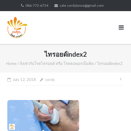
Skip
086-772-6734
sale.cordylanna@gmail.com
to
content
ไทรอยด์index2
Home
/
ถั่งเช่ากับโรคไทรอยด์ หรือ โรคคอพอกเป็นพิษ
/
ไทรอยด์index2
Pos
July 12, 2018
cordy
nav