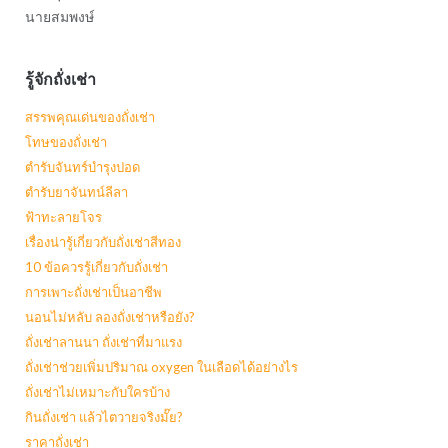
นายสมพงษ์
รู้จักถั่งเช่า
สรรพคุณเด่นของถั่งเช่า
โทษของถั่งเช่า
ตำรับจันทร์บำรุงปอด
ตำรับยาจันทน์ลีลา
ฟ้าทะลายโจร
เรื่องน่ารู้เกี่ยวกับถั่งเช่าสีทอง
10 ข้อควรรู้เกี่ยวกับถั่งเช่า
การเพาะถั่งเช่าเป็นอาชีพ
นอนไม่หลับ ลองถั่งเช่าหรือยัง?
ถั่งเช่าลานนา ถั่งเช่าที่มาแรง
ถั่งเช่าช่วยเพิ่มปริมาณ oxygen ในเลือดได้อย่างไร
ถั่งเช่าไม่เหมาะกับใครบ้าง
กินถั่งเช่า แล้วไตวายจริงมั๊ย?
ราคาถั่งเช่า