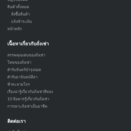
สินค้าทั้งหมด
สั่งซื้อสินค้า
แจ้งชำระเงิน
หน้าหลัก
เนื้อหาเกี่ยวกับถั่งเช่า
สรรพคุณเด่นของถั่งเช่า
โทษของถั่งเช่า
ตำรับจันทร์บำรุงปอด
ตำรับยาจันทน์ลีลา
ฟ้าทะลายโจร
เรื่องน่ารู้เกี่ยวกับถั่งเช่าสีทอง
10 ข้อควรรู้เกี่ยวกับถั่งเช่า
การเพาะถั่งเช่าเป็นอาชีพ
ติดต่อเรา