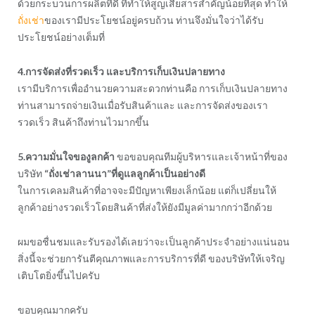
ด้วยกระบวนการผลิตที่ดี ที่ทำให้สูญเสียสารสำคัญน้อยที่สุด ทำให้
ถั่งเช่า
ของเรามีประโยชน์อยู่ครบถ้วน ท่านจึงมั่นใจว่าได้รับ
ประโยชน์อย่างเต็มที่
4.การจัดส่งที่รวดเร็ว และบริการเก็บเงินปลายทาง
เรามีบริการเพื่ออำนวยความสะดวกท่านคือ การเก็บเงินปลายทาง
ท่านสามารถจ่ายเงินเมื่อรับสินค้าและ และการจัดส่งของเรา
รวดเร็ว สินค้าถึงท่านไวมากขึ้น
5.ความมั่นใจของูลกค้า
ขอขอบคุณทีมผู้บริหารและเจ้าหน้าที่ของ
บริษัท
“ถั่งเช่าลานนา”ที่ดูแลลูกค้าเป็นอย่างดี
ในการเคลมสินค้าที่อาจจะมีปัญหาเพียงเล็กน้อย แต่ก็เปลี่ยนให้
ลูกค้าอย่างรวดเร็วโดยสินค้าที่ส่งให้ยังมีมูลค่ามากกว่าอีกด้วย
ผมขอชื่นชมและรับรองได้เลยว่าจะเป็นลูกค้าประจำอย่างแน่นอน
สิ่งนี้จะช่วยการันตีคุณภาพและการบริการที่ดี ของบริษัทให้เจริญ
เติบโตยิ่งขึ้นไปครับ
ขอบคุณมากครับ