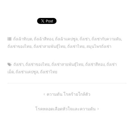
ถั่งเฉ้าทิเบต
,
ถั่งเฉ้าสีทอง
,
ถั่งเฉ้าแคปซูล
,
ถั่งเช่า
,
ถั่งเช่ากับความดัน
,
ถั่งเช่าของไทย
,
ถั่งเช่าสายพันธุ์ไทย
,
ถั่งเช่าไทย
,
สมุนไพรถั่งเช่า
ถังเช่า
,
ถั่งเช่าของไทย
,
ถั่งเช่าสายพันธุ์ไทย
,
ถั่งเช่าสีทอง
,
ถั่งเช่า
เม็ด
,
ถั่งเช่าแคปซูล
,
ถั่งเช่าไทย
Post
ความดัน โรคร้ายใกล้ตัว
navigation
โรคหลอดเลือดหัวใจและความดัน