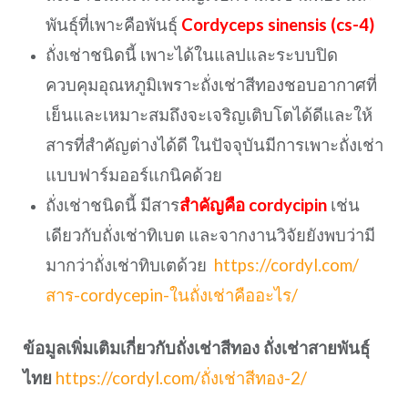
พันธุ์ที่เพาะคือพันธุ์
Cordyceps sinensis (cs-4)
ถั่งเช่าชนิดนี้ เพาะได้ในแลปและระบบปิด
ควบคุมอุณหภูมิเพราะถั่งเช่าสีทองชอบอากาศที่
เย็นและเหมาะสมถึงจะเจริญเติบโตได้ดีและให้
สารที่สำคัญต่างได้ดี ในปัจจุบันมีการเพาะถั่งเช่า
แบบฟาร์มออร์แกนิคด้วย
ถั่งเช่าชนิดนี้ มีสาร
สำคัญคือ cordycipin
เช่น
เดียวกับถั่งเช่าทิเบต และจากงานวิจัยยังพบว่ามี
มากว่าถั่งเช่าทิบเตด้วย
https://cordyl.com/
สาร-cordycepin-ในถั่งเช่าคืออะไร/
ข้อมูลเพิ่มเติมเกี่ยวกับถั่งเช่าสีทอง ถั่งเช่าสายพันธุ์
ไทย
https://cordyl.com/ถั่งเช่าสีทอง-2/