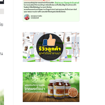
ัย
ี
วน