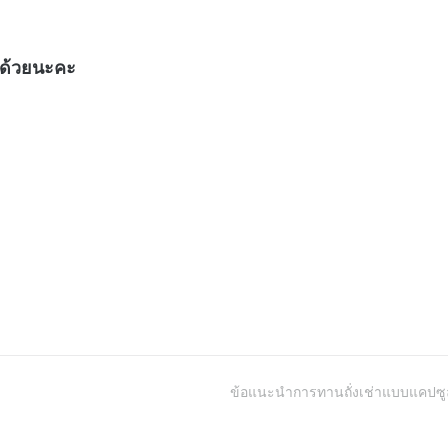
นด้วยนะคะ
ข้อแนะนำการทานถั่งเช่าแบบแคปซู